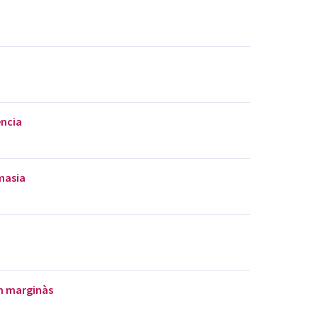
ència
 masia
an marginàs