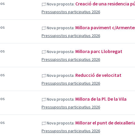
sos
Creació de una residencia p
Nova proposta:
Pressupostos participatius 2026
sos
Millora paviment c/Armente
Nova proposta:
Pressupostos participatius 2026
sos
Millora parc Llobregat
Nova proposta:
Pressupostos participatius 2026
sos
Reducció de velocitat
Nova proposta:
Pressupostos participatius 2026
sos
Millora de la Pl. De la Vila
Nova proposta:
Pressupostos participatius 2026
sos
Millorar el punt de deixalleri
Nova proposta:
Pressupostos participatius 2026