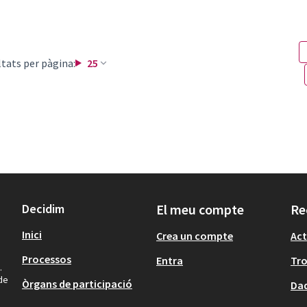
tats per pàgina:
25
Decidim
El meu compte
Re
Inici
Crea un compte
Act
Processos
Entra
Tr
.
 de
Òrgans de participació
Dad