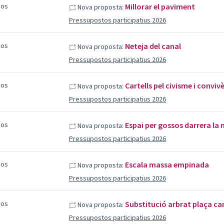
sos
Millorar el paviment
Nova proposta:
Pressupostos participatius 2026
sos
Neteja del canal
Nova proposta:
Pressupostos participatius 2026
sos
Cartells pel civisme i conviv
Nova proposta:
Pressupostos participatius 2026
sos
Espai per gossos darrera la
Nova proposta:
Pressupostos participatius 2026
sos
Escala massa empinada
Nova proposta:
Pressupostos participatius 2026
sos
Substitució arbrat plaça c
Nova proposta:
Pressupostos participatius 2026