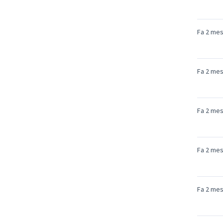
Fa 2 me
Fa 2 me
Fa 2 me
Fa 2 me
Fa 2 me