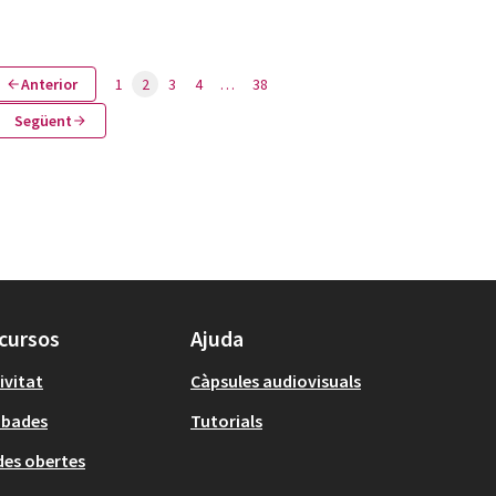
Anterior
1
2
3
4
…
38
Següent
cursos
Ajuda
ivitat
Càpsules audiovisuals
obades
Tutorials
es obertes