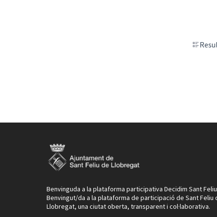
Resul
Benvinguda a la plataforma participativa Decidim Sant Feliu
Benvingut/da a la plataforma de participació de Sant Feliu
Llobregat, una ciutat oberta, transparent i col·laborativa.