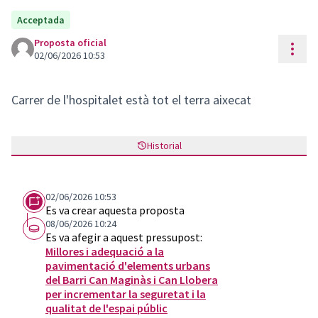
Acceptada
Proposta oficial
Cont
02/06/2026 10:53
Carrer de l'hospitalet està tot el terra aixecat
Historial
02/06/2026 10:53
Es va crear aquesta proposta
08/06/2026 10:24
Es va afegir a aquest pressupost:
Millores i adequació a la
pavimentació d'elements urbans
del Barri Can Maginàs i Can Llobera
per incrementar la seguretat i la
qualitat de l'espai públic