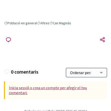
Població en general
Altres
Can Maginàs
Resultats en filtrar per: Població en general
Resultats en filtrar per: Altres
Resultats en filtrar per: Can Maginàs
0 comentaris
Inicia sessió o crea un compte per afegir el teu
comentari.