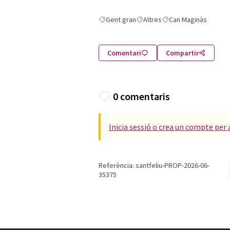
Gent gran
Altres
Can Maginàs
Resultats en filtrar per: Gent gran
Resultats en filtrar per: Altres
Resultats en filtrar pe
Comentari
Compartir
0 comentaris
Inicia sessió o crea un compte per 
Referència: santfeliu-PROP-2026-06-
35375