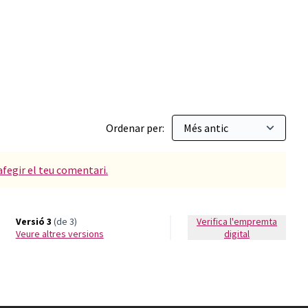
r: Can Maginàs
Ordenar per:
afegir el teu comentari.
Versió 3
(de 3)
Verifica l'empremta
veure altres versions
digital