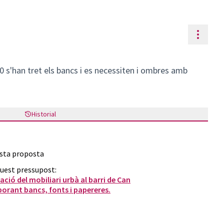
Contr
 s'han tret els bancs i es necessiten i ombres amb
Historial
esta proposta
quest pressupost:
ació del mobiliari urbà al barri de Can
orant bancs, fonts i papereres.