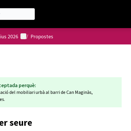
Menú d'usuari
tius 2026
/
Propostes
ceptada perquè:
ació del mobiliari urbà al barri de Can Maginàs,
es.
per seure