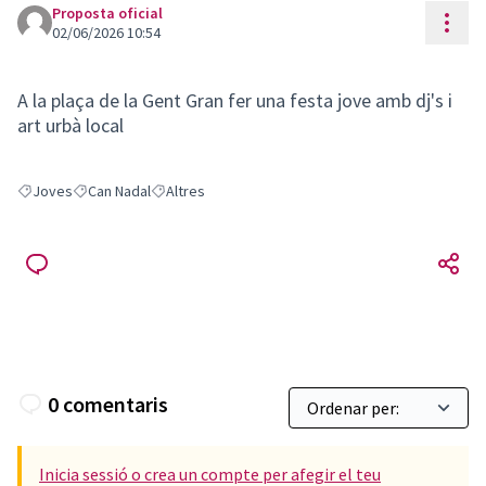
Proposta oficial
Cont
02/06/2026 10:54
A la plaça de la Gent Gran fer una festa jove amb dj's i
art urbà local
Joves
Can Nadal
Altres
Resultats en filtrar per: Joves
Resultats en filtrar per: Can Nadal
Resultats en filtrar per: Altres
0 comentaris
Inicia sessió o crea un compte per afegir el teu