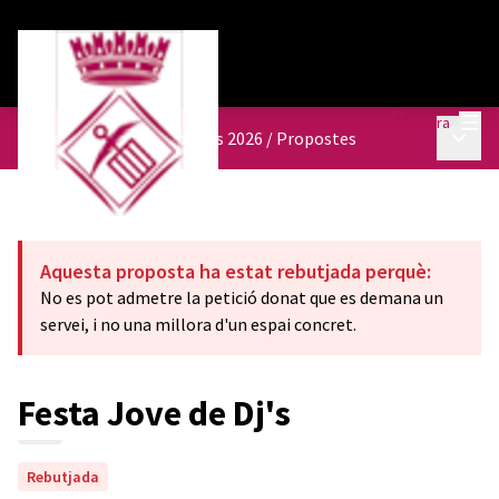
Menú
Entra
Menú p
Pressupostos participatius 2026
/
Propostes
Aquesta proposta ha estat rebutjada perquè:
No es pot admetre la petició donat que es demana un
servei, i no una millora d'un espai concret.
Festa Jove de Dj's
Rebutjada