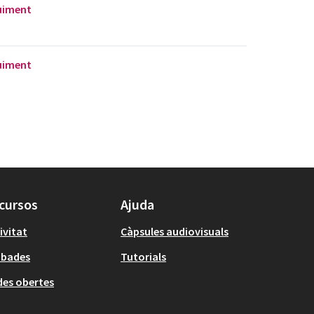
guiment
guiment
cursos
Ajuda
ivitat
Càpsules audiovisuals
obades
Tutorials
es obertes