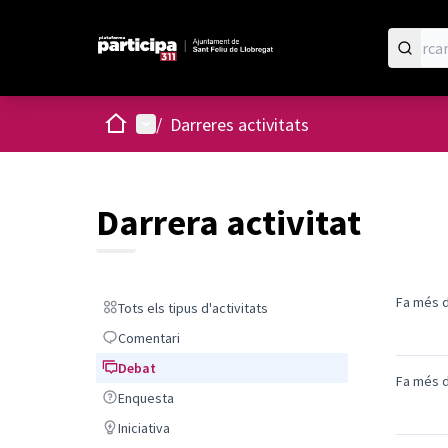
Inici
Menú principal
/
Darreres activitats
Darrera activitat
Fa més d
Tots els tipus d'activitats
Tots els tipus d'activitats
Comentari
Comentari
Debat
Debat
Fa més d
Enquesta
Enquesta
Iniciativa
Iniciativa