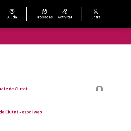
Ajuda
Trobades
Activitat
Entra
acte de Ciutat
e Ciutat - espai web