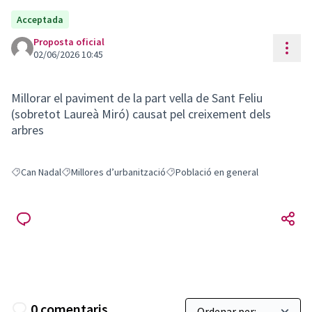
Acceptada
Proposta oficial
Cont
02/06/2026 10:45
Millorar el paviment de la part vella de Sant Feliu
(sobretot Laureà Miró) causat pel creixement dels
arbres
Can Nadal
Millores d’urbanització
Població en general
Resultats en filtrar per: Can Nadal
Resultats en filtrar per: Millores d’urbanització
Resultats en filtrar per: Població e
0 comentaris