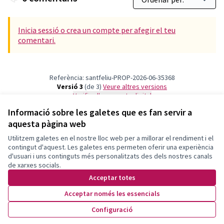
Inicia sessió o crea un compte per afegir el teu
comentari.
Referència: santfeliu-PROP-2026-06-35368
Versió 3
(de 3)
veure altres versions
Verifica l'empremta digital
Informació sobre les galetes que es fan servir a
aquesta pàgina web
Termes i condicions d'ús
Configuració de les galetes
Utilitzem galetes en el nostre lloc web per a millorar el rendiment i el
Decidim Sant Feliu a X
Decidim Sant Feliu a Facebook
Decidim Sant Feliu a Instagram
Decidim Sant Feliu a YouTube
contingut d'aquest. Les galetes ens permeten oferir una experiència
d'usuari i uns continguts més personalitzats des dels nostres canals
(Enllaç extern)
(Enllaç extern)
(Enllaç extern)
(Enllaç extern)
Català
de xarxes socials.
Triar la llengua
Elegir el idioma
Choose language
Acceptar totes
Acceptar només les essencials
Amb llicènc
(Enllaç exte
Configuració
(Enllaç extern)
Web creada amb
programari lliure
.
(Enllaç extern)