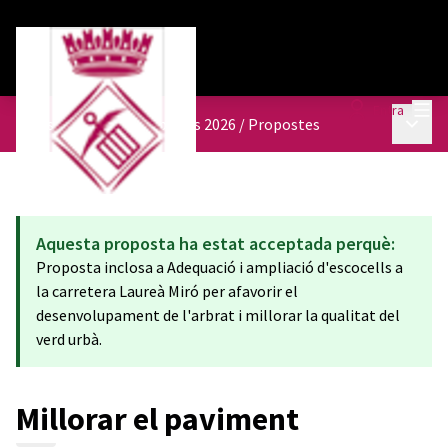
Menú
Entra
Menú p
Pressupostos participatius 2026
/
Propostes
Aquesta proposta ha estat acceptada perquè:
Proposta inclosa a Adequació i ampliació d'escocells a
la carretera Laureà Miró per afavorir el
desenvolupament de l'arbrat i millorar la qualitat del
verd urbà.
Millorar el paviment