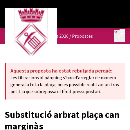
Menú
Entra
Menú p
Pressupostos participatius 2026
/
Propostes
Aquesta proposta ha estat rebutjada perquè:
Les filtracions al pàrquing s'han d'arreglar de manera
general a tota la plaça, no es possible realitzar un tros
petit ja que sobrepassa el límit pressupostari.
Substitució arbrat plaça can
marginàs