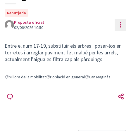
Rebutjada
Proposta oficial
Cont
02/06/2026 10:50
Entre el num 17-19, substituir els arbres i posar-los en
torretes i arreglar paviment fet malbé per les arrels,
actualment l'aigua es filtra cap als pàrquings
Millora de la mobilitat
Població en general
Can Maginàs
Resultats en filtrar per: Millora de la mobilitat
Resultats en filtrar per: Població en general
Resultats en filtrar per: C