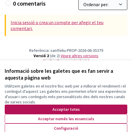
0 comentaris
Inicia sessió o crea un compte per afegir el teu
comentari.
Referència: santfeliu-PROP-2026-06-35379
Versió 2
(de 2)
veure altres versions
Verifica l'empremta digital
Informació sobre les galetes que es fan servir a
aquesta pàgina web
Termes i condicions d'ús
Configuració de les galetes
Utilitzem galetes en el nostre lloc web per a millorar el rendiment i el
Decidim Sant Feliu a X
Decidim Sant Feliu a Facebook
Decidim Sant Feliu a Instagram
Decidim Sant Feliu a YouTube
contingut d'aquest. Les galetes ens permeten oferir una experiència
d'usuari i uns continguts més personalitzats des dels nostres canals
(Enllaç extern)
(Enllaç extern)
(Enllaç extern)
(Enllaç extern)
Català
de xarxes socials.
Triar la llengua
Elegir el idioma
Choose language
Acceptar totes
Acceptar només les essencials
Amb llicènc
(Enllaç exte
Configuració
(Enllaç extern)
Web creada amb
programari lliure
.