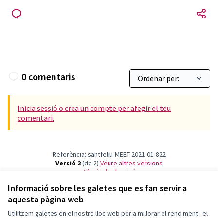
0 comentaris
Inicia sessió o crea un compte per afegir el teu
comentari.
Referència: santfeliu-MEET-2021-01-822
Versió 2
(de 2)
veure altres versions
Afegir al calendari
Informació sobre les galetes que es fan servir a
aquesta pàgina web
Termes i condicions d'ús
Configuració de les galetes
Utilitzem galetes en el nostre lloc web per a millorar el rendiment i el
Decidim Sant Feliu a X
Decidim Sant Feliu a Facebook
Decidim Sant Feliu a Instagram
Decidim Sant Feliu a YouTube