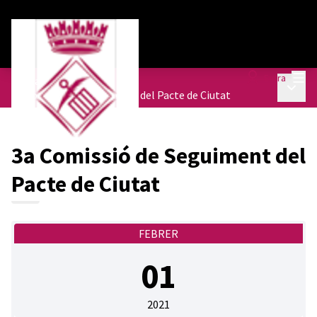
Menú
Entra
Trobades
/
Menú p
3a Comissió de Seguiment del Pacte de Ciutat
3a Comissió de Seguiment del
Pacte de Ciutat
FEBRER
01
2021