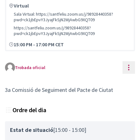
Virtual
Sala Virtual: https://santfeliu.zoom.us/j/98928440358?
pwd=ck1jbEpvY3JyajFkSjN2WjAwbG9XQT09
https://santfeliu.zoom.us/j/98928440358?
pwd=ck1jbEpvY3JyajFkSjN2WjAwbG9XQT09
15:00 PM
-
17:00 PM CET
Cont
Trobada oficial
3a Comissió de Seguiment del Pacte de Ciutat
Ordre del dia
Estat de situació
[15:00 - 15:00]