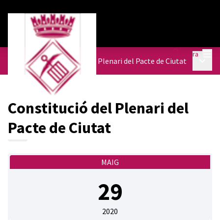
Menú
Entra
Menú p
Trobades
/
Constitució del Plenari del Pacte de Ciutat
Constitució del Plenari del
Pacte de Ciutat
MAIG
29
2020