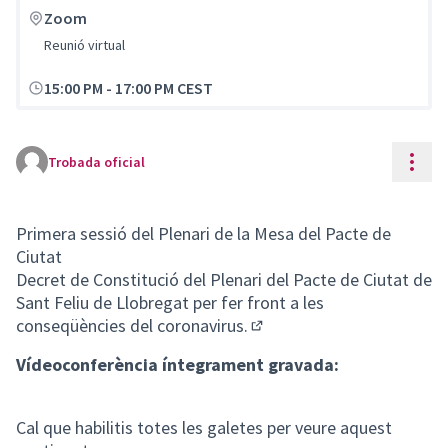
Zoom
Reunió virtual
15:00 PM
-
17:00 PM CEST
Cont
Trobada oficial
Primera sessió del Plenari de la Mesa del Pacte de
Ciutat
Decret de Constitució del Plenari del Pacte de Ciutat de
Sant Feliu de Llobregat per fer front a les
conseqüències del coronavirus.
(Enllaç extern)
Vídeoconferència íntegrament gravada:
Cal que habilitis totes les galetes per veure aquest