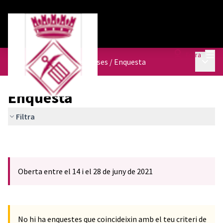
Menú
Entra
Menú p
Nova Ordenança de Terrasses
/
Enquesta
Enquesta
Filtra
Oberta entre el 14 i el 28 de juny de 2021
No hi ha enquestes que coincideixin amb el teu criteri de