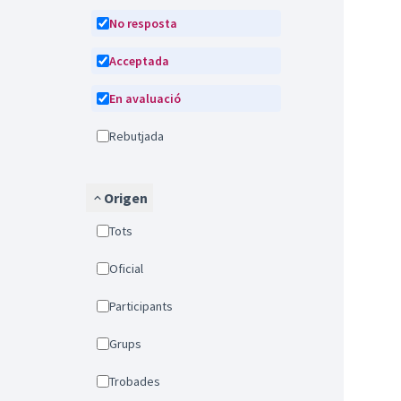
No resposta
Acceptada
En avaluació
Rebutjada
Origen
Tots
Oficial
Participants
Grups
Trobades