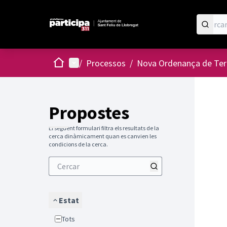
Inici
Menú principal
/
Processos
/
Nova Ordenança de Ter
Propostes
El següent formulari filtra els resultats de la
cerca dinàmicament quan es canvien les
condicions de la cerca.
Estat
Tots