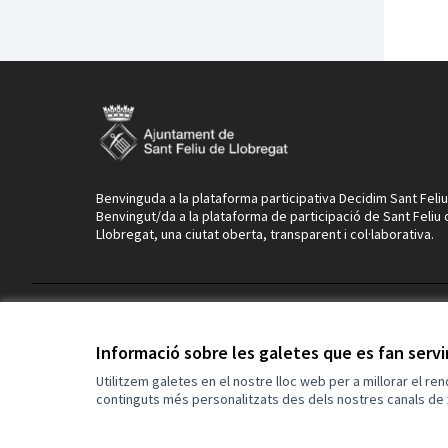
Benvinguda a la plataforma participativa Decidim Sant Feliu
Benvingut/da a la plataforma de participació de Sant Feliu
Llobregat, una ciutat oberta, transparent i col·laborativa.
Termes i condicions d'ús
Configuració de les galetes
Informació sobre les galetes que es fan serv
Utilitzem galetes en el nostre lloc web per a millorar el re
continguts més personalitzats des dels nostres canals de 
(Enllaç extern)
Web creada amb
programari lliure
.
(Enllaç extern)