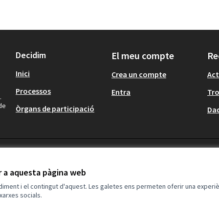
Decidim
El meu compte
Re
Inici
Crea un compte
Act
Processos
Entra
Tr
.
 de
Òrgans de participació
Dad
ir a aquesta pàgina web
ndiment i el contingut d'aquest. Les galetes ens permeten oferir una experièn
xarxes socials.