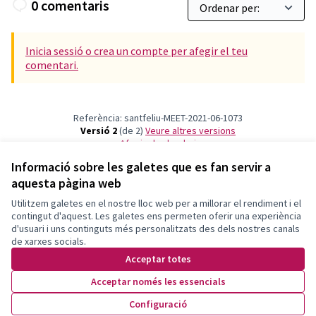
0 comentaris
Inicia sessió o crea un compte per afegir el teu
comentari.
Referència: santfeliu-MEET-2021-06-1073
Versió 2
(de 2)
veure altres versions
Afegir al calendari
Informació sobre les galetes que es fan servir a
aquesta pàgina web
Termes i condicions d'ús
Configuració de les galetes
Utilitzem galetes en el nostre lloc web per a millorar el rendiment i el
Decidim Sant Feliu a X
Decidim Sant Feliu a Facebook
Decidim Sant Feliu a Instagram
Decidim Sant Feliu a YouTube
contingut d'aquest. Les galetes ens permeten oferir una experiència
d'usuari i uns continguts més personalitzats des dels nostres canals
(Enllaç extern)
(Enllaç extern)
(Enllaç extern)
(Enllaç extern)
Català
de xarxes socials.
Triar la llengua
Elegir el idioma
Choose language
Acceptar totes
Acceptar només les essencials
Amb llicènc
(Enllaç exte
Configuració
(Enllaç extern)
Web creada amb
programari lliure
.