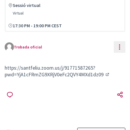
Sessió virtual
Virtual
17:30 PM
-
19:00 PM CEST
Cont
Trobada oficial
https://santfeliu.zoom.us/j/91771587265?
pwd=YjA1cFRmZG9XRjV0eFc2QVY4MXd1dz09
(Enllaç ext