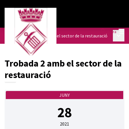
Menú
Entra
Menú p
Trobades
/
Trobada 2 amb el sector de la restauració
Trobada 2 amb el sector de la
restauració
JUNY
28
2021