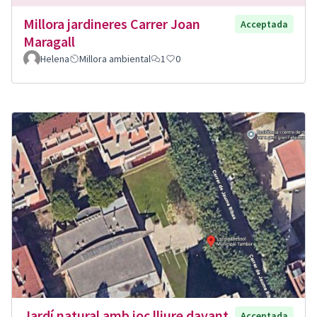
Millora jardineres Carrer Joan
Acceptada
Maragall
Helena
Millora ambiental
1
0
Jardí natural amb joc lliure davant
Acceptada