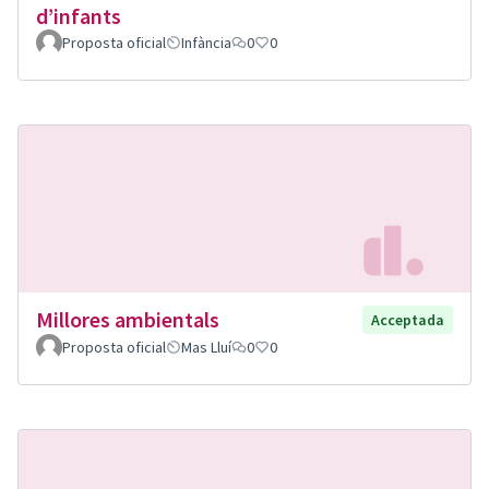
d’infants
Proposta oficial
Infància
0
0
Millores ambientals
Acceptada
Proposta oficial
Mas Lluí
0
0