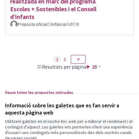
realitzada en marc del programa
Escoles + Sostenibles i el Consell
d’infants
Proposta oficial
Infància
0
0
1
2
Resultats per pàgina:
25
Veure totes les propostes retirades
Informació sobre les galetes que es fan servir a
aquesta pàgina web
Termes i condicions d'ús
Configuració de les galetes
Utilitzem galetes en el nostre lloc web per a millorar el rendiment i el
Decidim Sant Feliu a X
Decidim Sant Feliu a Facebook
Decidim Sant Feliu a Instagram
Decidim Sant Feliu a YouTube
contingut d'aquest. Les galetes ens permeten oferir una experiència
d'usuari i uns continguts més personalitzats des dels nostres canals
(Enllaç extern)
(Enllaç extern)
(Enllaç extern)
(Enllaç extern)
Català
de xarxes socials.
Triar la llengua
Elegir el idioma
Choose language