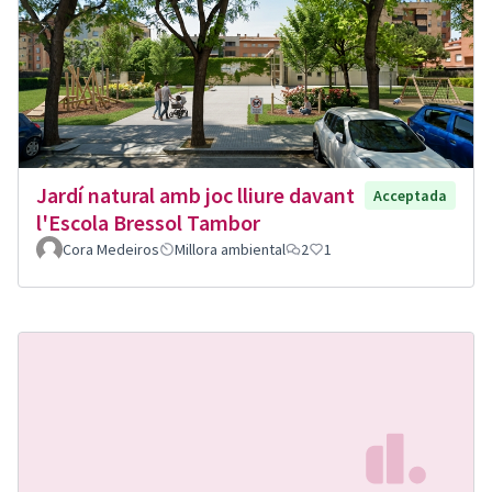
Jardí natural amb joc lliure davant
Acceptada
l'Escola Bressol Tambor
Cora Medeiros
Millora ambiental
2
1