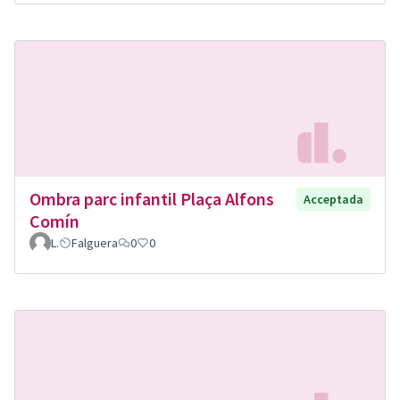
Ombra parc infantil Plaça Alfons
Acceptada
Comín
L.
Falguera
0
0