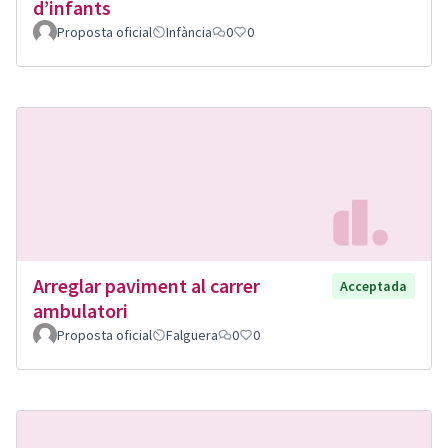
d’infants
Proposta oficial
Infància
0
0
Arreglar paviment al carrer
Acceptada
ambulatori
Proposta oficial
Falguera
0
0