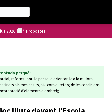
Menú d'usuari
tius 2026
/
Propostes
ceptada perquè:
rcial, reformulant-la per tal d'orientar-la a la millora
destinats als més petits, així com al reforç de les condicions
 incorporació d'elements d'ombreig.
joc lliure davant l'Escola