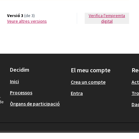
Versió 3
(de 3)
Verifica l'empremta
veure altres versions
digital
Decidim
El meu compte
Re
Inici
Crea un compte
Act
Processos
Entra
Tr
.
 de
Òrgans de participació
Dad