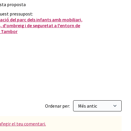
esta proposta
quest pressupost:
uació del parc dels infants amb mobiliari,
, d'ombreig i de seguretat a l'entorn de
ol Tambor
r: Millora ambiental
Ordenar per:
afegir el teu comentari.