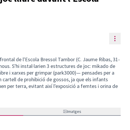
Contr
frontal de l'Escola Bressol Tambor (C. Jaume Ribas, 31-
nous. S'hi instal·larien 3 estructures de joc: mikado de
ilibre i xarxes per grimpar (park3000)— pensades per a
un cartell de prohibició de gossos, ja que els infants
en per terra, evitant així l'exposició a femtes i orina de
Imatges