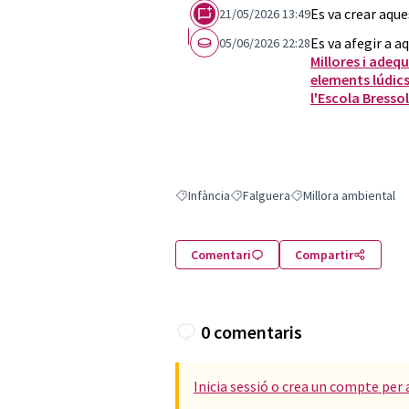
Es va crear aqu
21/05/2026 13:49
Es va afegir a a
05/06/2026 22:28
Millores i adeq
elements lúdics
l'Escola Bress
Infància
Falguera
Millora ambiental
Resultats en filtrar per: Infància
Resultats en filtrar per: Falguera
Resultats en filtrar pe
Comentari
Compartir
0 comentaris
Inicia sessió o crea un compte per 