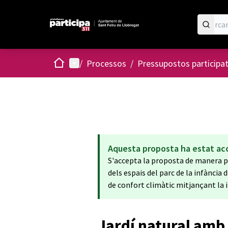
Inici
Menú principal
/
Processos
/
Pressupostos participa
Aquesta proposta ha estat ac
S'accepta la proposta de manera pa
dels espais del parc de la infància 
de confort climàtic mitjançant la
Jardí natural amb 