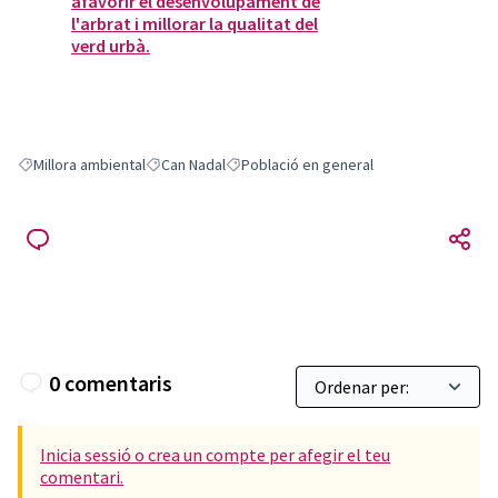
afavorir el desenvolupament de
l'arbrat i millorar la qualitat del
verd urbà.
Millora ambiental
Can Nadal
Població en general
Resultats en filtrar per: Millora ambiental
Resultats en filtrar per: Can Nadal
Resultats en filtrar per: Població en gene
0 comentaris
Inicia sessió o crea un compte per afegir el teu
comentari.