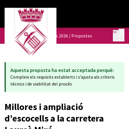
Menú
Entra
Menú p
Pressupostos participatius 2026
/
Propostes
Aquesta proposta ha estat acceptada perquè:
Compleix els requisits establerts i s’ajusta als criteris
tècnics i de viabilitat del procés
Millores i ampliació
d’escocells a la carretera