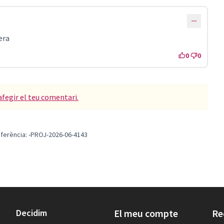
era
0
0
afegir el teu comentari.
ferència: -PROJ-2026-06-4143
Decidim
El meu compte
Re