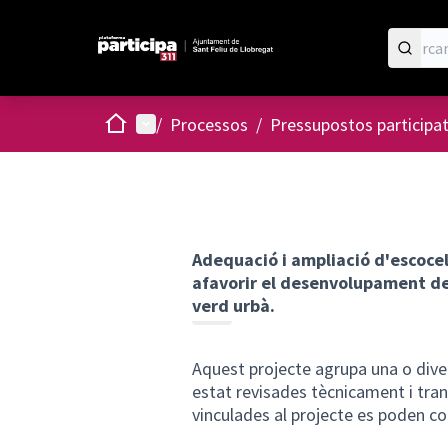
Inici
Menú principal
/
Processos
/
Pressupostos participa
Adequació i ampliació d'escocel
afavorir el desenvolupament de l
verd urbà.
Aquest projecte agrupa una o dive
estat revisades tècnicament i tra
vinculades al projecte es poden co