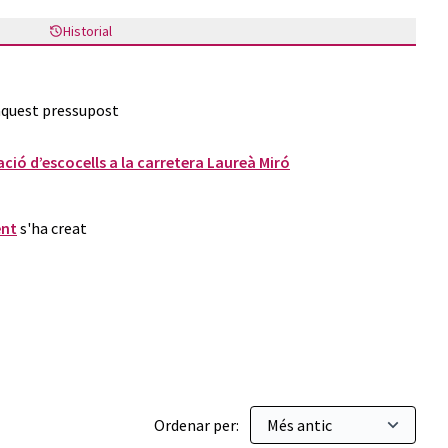
Historial
 aquest pressupost
ació d’escocells a la carretera Laureà Miró
ent
s'ha creat
Ordenar per: