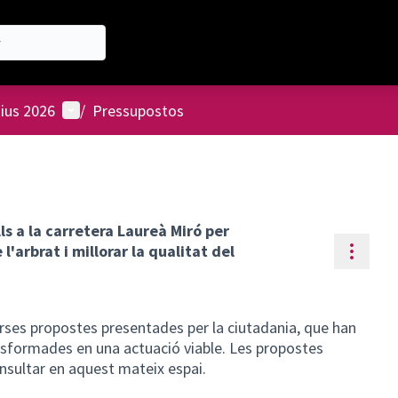
Menú d'usuari
tius 2026
/
Pressupostos
ls a la carretera Laureà Miró per
Contr
'arbrat i millorar la qualitat del
rses propostes presentades per la ciutadania, que han
nsformades en una actuació viable. Les propostes
nsultar en aquest mateix espai.