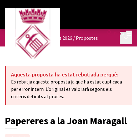
Menú
Entra
Menú p
Pressupostos participatius 2026
/
Propostes
Aquesta proposta ha estat rebutjada perquè:
Es rebutja aquesta proposta ja que ha estat duplicada
per error intern. L’original es valorarà segons els
criteris definits al procés.
Papereres a la Joan Maragall