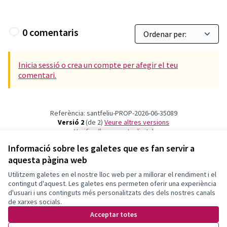
0 comentaris
Inicia sessió o crea un compte per afegir el teu
comentari.
Referència: santfeliu-PROP-2026-06-35089
Versió 2
(de 2)
veure altres versions
Verifica l'empremta digital
Informació sobre les galetes que es fan servir a
aquesta pàgina web
Termes i condicions d'ús
Configuració de les galetes
Utilitzem galetes en el nostre lloc web per a millorar el rendiment i el
Decidim Sant Feliu a X
Decidim Sant Feliu a Facebook
Decidim Sant Feliu a Instagram
Decidim Sant Feliu a YouTube
contingut d'aquest. Les galetes ens permeten oferir una experiència
d'usuari i uns continguts més personalitzats des dels nostres canals
(Enllaç extern)
(Enllaç extern)
(Enllaç extern)
(Enllaç extern)
Català
de xarxes socials.
Triar la llengua
Elegir el idioma
Choose language
Acceptar totes