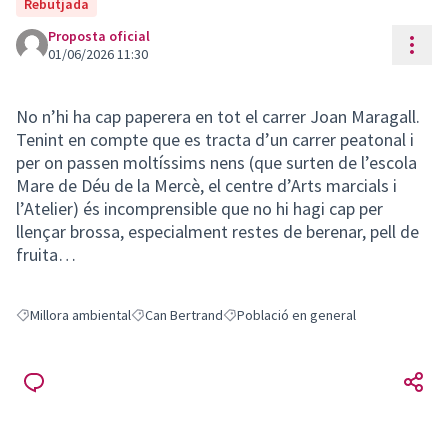
Rebutjada
Proposta oficial
Cont
01/06/2026 11:30
No n’hi ha cap paperera en tot el carrer Joan Maragall.
Tenint en compte que es tracta d’un carrer peatonal i
per on passen moltíssims nens (que surten de l’escola
Mare de Déu de la Mercè, el centre d’Arts marcials i
l’Atelier) és incomprensible que no hi hagi cap per
llençar brossa, especialment restes de berenar, pell de
fruita…
Millora ambiental
Can Bertrand
Població en general
Resultats en filtrar per: Millora ambiental
Resultats en filtrar per: Can Bertrand
Resultats en filtrar per: Població en g