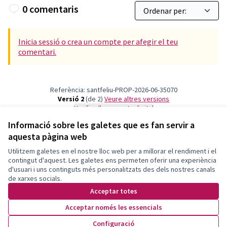
0 comentaris
Inicia sessió o crea un compte per afegir el teu
comentari.
Referència: santfeliu-PROP-2026-06-35070
Versió 2
(de 2)
veure altres versions
Verifica l'empremta digital
Informació sobre les galetes que es fan servir a
aquesta pàgina web
Termes i condicions d'ús
Configuració de les galetes
Utilitzem galetes en el nostre lloc web per a millorar el rendiment i el
Decidim Sant Feliu a X
Decidim Sant Feliu a Facebook
Decidim Sant Feliu a Instagram
Decidim Sant Feliu a YouTube
contingut d'aquest. Les galetes ens permeten oferir una experiència
d'usuari i uns continguts més personalitzats des dels nostres canals
(Enllaç extern)
(Enllaç extern)
(Enllaç extern)
(Enllaç extern)
Català
de xarxes socials.
Triar la llengua
Elegir el idioma
Choose language
Acceptar totes
Acceptar només les essencials
Amb llicènc
(Enllaç exte
Configuració
(Enllaç extern)