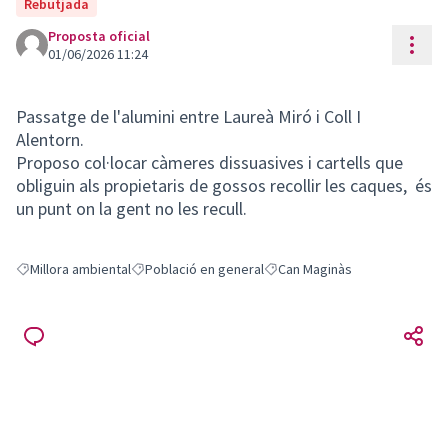
Rebutjada
Proposta oficial
Cont
01/06/2026 11:24
Passatge de l'alumini entre Laureà Miró i Coll I
Alentorn.
Proposo col·locar càmeres dissuasives i cartells que
obliguin als propietaris de gossos recollir les caques, és
un punt on la gent no les recull.
Millora ambiental
Població en general
Can Maginàs
Resultats en filtrar per: Millora ambiental
Resultats en filtrar per: Població en general
Resultats en filtrar per: Can M