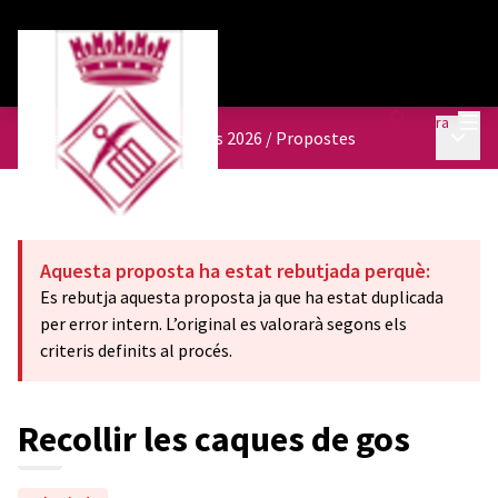
Menú
Entra
Menú p
Pressupostos participatius 2026
/
Propostes
Aquesta proposta ha estat rebutjada perquè:
Es rebutja aquesta proposta ja que ha estat duplicada
per error intern. L’original es valorarà segons els
criteris definits al procés.
Recollir les caques de gos