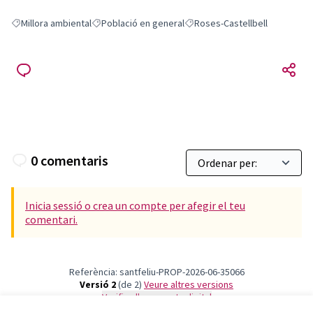
Millora ambiental
Població en general
Roses-Castellbell
Resultats en filtrar per: Millora ambiental
Resultats en filtrar per: Població en general
Resultats en filtrar per: Roses-
0 comentaris
Inicia sessió o crea un compte per afegir el teu
comentari.
Referència: santfeliu-PROP-2026-06-35066
Versió 2
(de 2)
veure altres versions
Verifica l'empremta digital