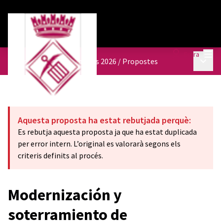
Menú
Entra
Menú p
Pressupostos participatius 2026
/
Propostes
Aquesta proposta ha estat rebutjada perquè:
Es rebutja aquesta proposta ja que ha estat duplicada
per error intern. L’original es valorarà segons els
criteris definits al procés.
Modernización y
soterramiento de