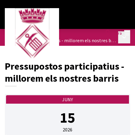
Menú
Entra
Trobades
/
Menú p
Pressupostos participatius - millorem els nostres barris
Pressupostos participatius -
millorem els nostres barris
JUNY
15
2026