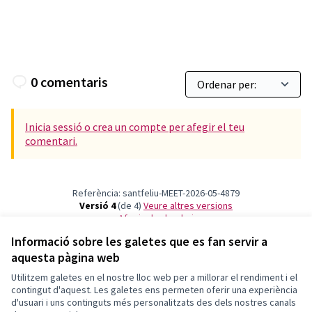
0 comentaris
Inicia sessió o crea un compte per afegir el teu
comentari.
Referència: santfeliu-MEET-2026-05-4879
Versió 4
(de 4)
veure altres versions
Afegir al calendari
Informació sobre les galetes que es fan servir a
aquesta pàgina web
Termes i condicions d'ús
Configuració de les galetes
Utilitzem galetes en el nostre lloc web per a millorar el rendiment i el
Decidim Sant Feliu a X
Decidim Sant Feliu a Facebook
Decidim Sant Feliu a Instagram
Decidim Sant Feliu a YouTube
contingut d'aquest. Les galetes ens permeten oferir una experiència
d'usuari i uns continguts més personalitzats des dels nostres canals
(Enllaç extern)
(Enllaç extern)
(Enllaç extern)
(Enllaç extern)
Català