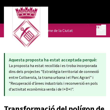
Menú
Entra
Menú p
Agenda Urbana
/
L'urbanisme de la Ciutat
Aquesta proposta ha estat acceptada perquè:
La proposta ha estat recollida i es troba incorporada
dins dels projectes "Estratègia territorial de connexió
entre Collserola, la trama urbana i el Parc Agrari" i
"Recuperació d'àrees industrials i reconversió en pols
d'activitat econòmica verda i de I+D+I".
Transformació del polígon de