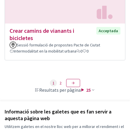
Crear camins de vianants i
Acceptada
bicicletes
Sessió formulació de propostes Pacte de Ciutat
Intermodalitat en la mobilitat urbana
0
0
1
2
Resultats per pàgina:
25
Informació sobre les galetes que es fan servir a
aquesta pàgina web
Termes i condicions d'ús
Configuració de les galetes
Utilitzem galetes en el nostre lloc web per a millorar el rendiment i el
Decidim Sant Feliu a X
Decidim Sant Feliu a Facebook
Decidim Sant Feliu a Instagram
Decidim Sant Feliu a YouTube