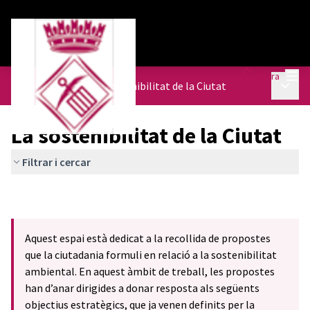
Menú
Entra
Menú p
Agenda Urbana
/
La sostenibilitat de la Ciutat
La sostenibilitat de la Ciutat
Filtrar i cercar
Aquest espai està dedicat a la recollida de propostes
que la ciutadania formuli en relació a la sostenibilitat
ambiental. En aquest àmbit de treball, les propostes
han d’anar dirigides a donar resposta als següents
objectius estratègics, que ja venen definits per la