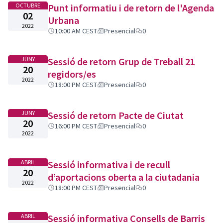
OCTUBRE
Punt informatiu i de retorn de l'Agenda
02
Urbana
2022
10:00 AM CEST
Presencial
0
JUNY
Sessió de retorn Grup de Treball 21
20
regidors/es
2022
18:00 PM CEST
Presencial
0
JUNY
Sessió de retorn Pacte de Ciutat
20
16:00 PM CEST
Presencial
0
2022
ABRIL
Sessió informativa i de recull
20
d’aportacions oberta a la ciutadania
2022
18:00 PM CEST
Presencial
0
ABRIL
Sessió informativa Consells de Barris