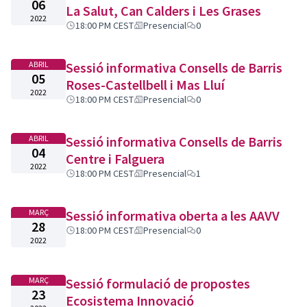
06
La Salut, Can Calders i Les Grases
2022
18:00 PM CEST
Presencial
0
ABRIL
Sessió informativa Consells de Barris
05
Roses-Castellbell i Mas Lluí
2022
18:00 PM CEST
Presencial
0
ABRIL
Sessió informativa Consells de Barris
04
Centre i Falguera
2022
18:00 PM CEST
Presencial
1
MARÇ
Sessió informativa oberta a les AAVV
28
18:00 PM CEST
Presencial
0
2022
MARÇ
Sessió formulació de propostes
23
Ecosistema Innovació