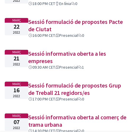
2022
18:00 PM CET
En línia
0
MARÇ
Sessió formulació de propostes Pacte
22
de Ciutat
2022
16:00 PM CET
Presencial
0
MARÇ
Sessió informativa oberta a les
21
empreses
2022
09:30 AM CET
Presencial
1
MARÇ
Sessió formulació de propostes Grup
16
de Treball 21 regidors/es
2022
17:00 PM CET
Presencial
0
MARÇ
Sessió informativa oberta al comerç de
07
trama urbana
2022
14:30 PM CET
Presencial
0