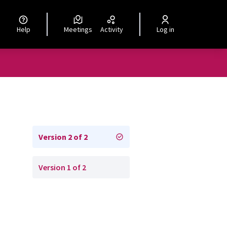
Help
Meetings
Activity
Log in
Version 2 of 2
Version 1 of 2