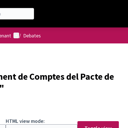
User menu
enant
/
Debates
ment de Comptes del Pacte de
 "
HTML view mode: