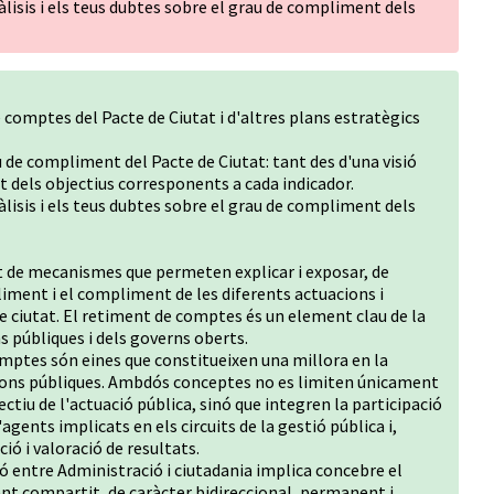
lisis i els teus dubtes sobre el grau de compliment dels
 comptes del Pacte de Ciutat i d'altres plans estratègics
 de compliment del Pacte de Ciutat: tant des d'una visió
t dels objectius corresponents a cada indicador.
lisis i els teus dubtes sobre el grau de compliment dels
t de mecanismes que permeten explicar i exposar, de
liment i el compliment de les diferents actuacions i
e ciutat. El retiment de comptes és un element clau de la
s públiques i dels governs oberts.
omptes són eines que constitueixen una millora en la
uacions públiques. Ambdós conceptes no es limiten únicament
ectiu de l'actuació pública, sinó que integren la participació
d'agents implicats en els circuits de la gestió pública i,
ió i valoració de resultats.
ó entre Administració i ciutadania implica concebre el
 compartit, de caràcter bidireccional, permanent i