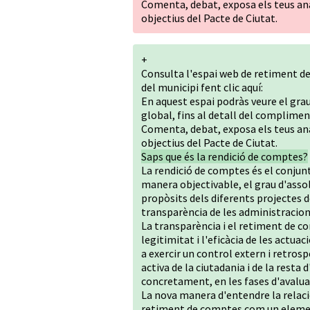
Comenta, debat, exposa els teus anà
objectius del Pacte de Ciutat.
+
Consulta l'espai web de retiment de
del municipi fent clic
aquí:
En aquest espai podràs veure el grau
global, fins al detall del complimen
Comenta, debat, exposa els teus anà
objectius del Pacte de Ciutat.
Saps que és la rendició de comptes?
La rendició de comptes és el conjun
manera objectivable, el grau d'asso
propòsits dels diferents projectes d
transparència de les administracion
La transparència i el retiment de c
legitimitat i l'eficàcia de les act
a exercir un control extern i retrosp
activa de la ciutadania i de la resta 
concretament, en les fases d'avaluac
La nova manera d'entendre la relaci
retiment de comptes com un element