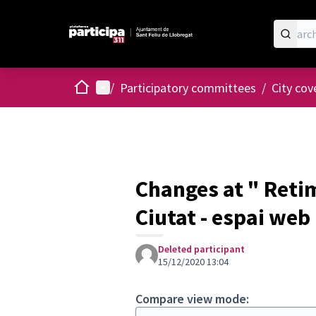
Home
Main menu
/
Participatory committees
/
City cov
Changes at " Reti
Ciutat - espai web
Deleted participant
15/12/2020 13:04
Compare view mode: