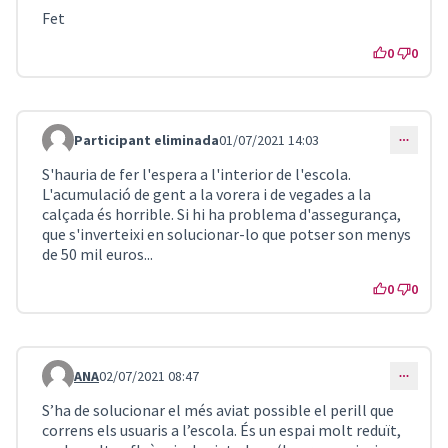
Fet
0
0
Participant eliminada
01/07/2021 14:03
Comentari 2102
S'hauria de fer l'espera a l'interior de l'escola.
L'acumulació de gent a la vorera i de vegades a la
calçada és horrible. Si hi ha problema d'assegurança,
que s'inverteixi en solucionar-lo que potser son menys
de 50 mil euros...
0
0
ANA
02/07/2021 08:47
Comentari 2107
S’ha de solucionar el més aviat possible el perill que
correns els usuaris a l’escola. És un espai molt reduït,