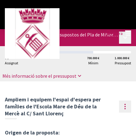
Menú
Entra
Construïm Sant Feliu. Pressupostos del Pla de Millora de l’espai urbà.
Menú p
/
Votacions
0 €
700.000 €
1.000.000 €
Assignat
Mínim
Pressupost
Més informació sobre el pressupost
Ampliem i equipem l'espai d'espera per
Cont
famílies de l'Escola Mare de Déu de la
Mercè al C/ Sant Llorenç
Origen de la proposta: