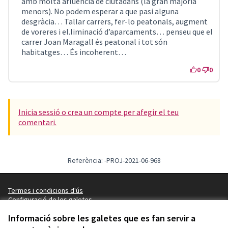
amb molta afluència de ciutadans (la gran majoria
menors). No podem esperar a que pasi alguna
desgràcia… Tallar carrers, fer-lo peatonals, augment
de voreres i el.liminació d’aparcaments… penseu que el
carrer Joan Maragall és peatonal i tot són
habitatges… És incoherent…
0
0
Inicia sessió o crea un compte per afegir el teu
comentari.
Referència: -PROJ-2021-06-968
Termes i condicions d'ús
Configuració de les galetes
Decidim Sant Feliu a X
Decidim Sant Feliu a Facebook
Decidim Sant Feliu a Instagram
Decidim Sant Feliu a YouTube
Informació sobre les galetes que es fan servir a
(Enllaç extern)
(Enllaç extern)
(Enllaç extern)
(Enllaç extern)
Català