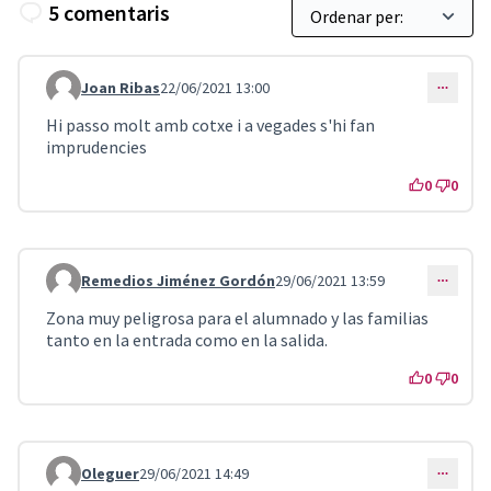
5 comentaris
Joan Ribas
22/06/2021 13:00
Comentari 2077
Hi passo molt amb cotxe i a vegades s'hi fan
imprudencies
0
0
Remedios Jiménez Gordón
29/06/2021 13:59
Comentari 2088
Zona muy peligrosa para el alumnado y las familias
tanto en la entrada como en la salida.
0
0
Oleguer
29/06/2021 14:49
Comentari 2090