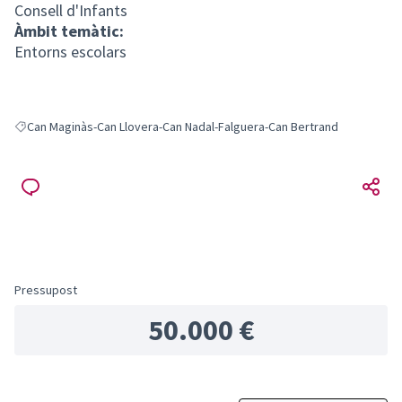
Consell d'Infants
Àmbit temàtic:
Entorns escolars
Can Maginàs-Can Llovera-Can Nadal-Falguera-Can Bertrand
Resultats en filtrar per: Can Maginàs-Can Llovera-Can Nadal-Falguera-Ca
Pressupost
50.000 €