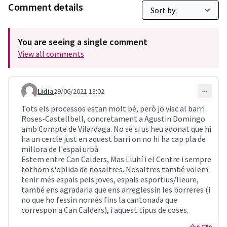
Comment details
You are seeing a single comment
View all comments
Lidia
29/06/2021 13:02
Comment 2087
Tots els processos estan molt bé, però jo visc al barri
Roses-Castellbell, concretament a Agustin Domingo
amb Compte de Vilardaga. No sé si us heu adonat que hi
ha un cercle just en aquest barri on no hi ha cap pla de
millora de l'espai urbà.
Estem entre Can Calders, Mas Lluhí i el Centre i sempre
tothom s'oblida de nosaltres. Nosaltres també volem
tenir més espais pels joves, espais esportius/lleure,
també ens agradaria que ens arreglessin les borreres (i
no que ho fessin només fins la cantonada que
correspon a Can Calders), i aquest tipus de coses.