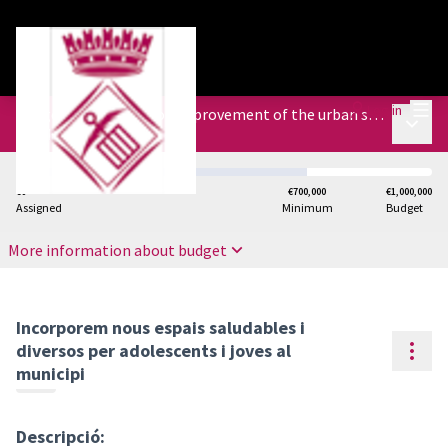
Mai
Log in
Budgets of the Plan of Improvement of the urban space of different districts
Main 
/
Budgets
€0
€700,000
€1,000,000
Assigned
Minimum
Budget
More information about budget
Incorporem nous espais saludables i
Reso
diversos per adolescents i joves al
municipi
Descripció: