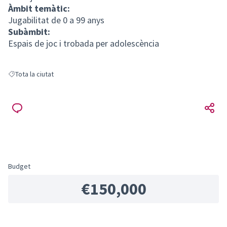
Àmbit temàtic:
Jugabilitat de 0 a 99 anys
Subàmbit:
Espais de joc i trobada per adolescència
Tota la ciutat
Filter results for: Tota la ciutat
Budget
€150,000