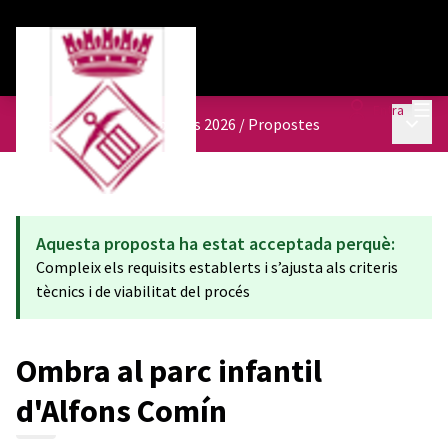
Menú
Entra
Menú p
Pressupostos participatius 2026
/
Propostes
Aquesta proposta ha estat acceptada perquè:
Compleix els requisits establerts i s’ajusta als criteris
tècnics i de viabilitat del procés
Ombra al parc infantil
d'Alfons Comín