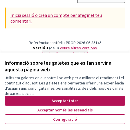
Inicia sessió o crea un compte per afegir el teu
comentari.
Referència: santfeliu-PROP-2026-06-35145
Versió 3
(de 3)
veure altres versions
Verifica l'empremta digital
Informació sobre les galetes que es fan servir a
aquesta pàgina web
Termes i condicions d'ús
Configuració de les galetes
Utilitzem galetes en el nostre lloc web per a millorar el rendiment i el
Decidim Sant Feliu a X
Decidim Sant Feliu a Facebook
Decidim Sant Feliu a Instagram
Decidim Sant Feliu a YouTube
contingut d'aquest. Les galetes ens permeten oferir una experiència
d'usuari i uns continguts més personalitzats des dels nostres canals
(Enllaç extern)
(Enllaç extern)
(Enllaç extern)
(Enllaç extern)
Català
de xarxes socials.
Triar la llengua
Elegir el idioma
Choose language
Acceptar totes
Acceptar només les essencials
Amb llicènc
(Enllaç exte
Configuració
(Enllaç extern)
Web creada amb
programari lliure
.
(Enllaç extern)