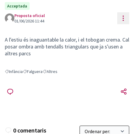
Acceptada
Proposta oficial
Cont
01/06/2026 11:44
A l'estiu és inaguantable la calor, i el tobogan crema. Cal
posar ombra amb tendalls triangulars que ja s'usen a
altres parcs
Infància
Falguera
Altres
Resultats en filtrar per: Infància
Resultats en filtrar per: Falguera
Resultats en filtrar per: Altres
0 comentaris