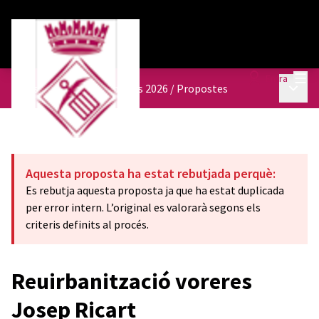
Menú
Entra
Menú p
Pressupostos participatius 2026
/
Propostes
Aquesta proposta ha estat rebutjada perquè:
Es rebutja aquesta proposta ja que ha estat duplicada
per error intern. L’original es valorarà segons els
criteris definits al procés.
Reuirbanització voreres
Josep Ricart