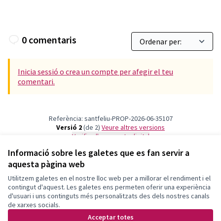
0 comentaris
Inicia sessió o crea un compte per afegir el teu
comentari.
Referència: santfeliu-PROP-2026-06-35107
Versió 2
(de 2)
veure altres versions
Verifica l'empremta digital
Informació sobre les galetes que es fan servir a
aquesta pàgina web
Termes i condicions d'ús
Configuració de les galetes
Utilitzem galetes en el nostre lloc web per a millorar el rendiment i el
Decidim Sant Feliu a X
Decidim Sant Feliu a Facebook
Decidim Sant Feliu a Instagram
Decidim Sant Feliu a YouTube
contingut d'aquest. Les galetes ens permeten oferir una experiència
d'usuari i uns continguts més personalitzats des dels nostres canals
(Enllaç extern)
(Enllaç extern)
(Enllaç extern)
(Enllaç extern)
Català
de xarxes socials.
Triar la llengua
Elegir el idioma
Choose language
Acceptar totes