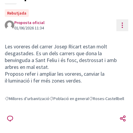
Rebutjada
Proposta oficial
Cont
01/06/2026 11:34
Les voreres del carrer Josep Ricart estan molt
desgastades. Es un dels carrers que dona la
benvinguda a Sant Feliu i és fosc, destrossat i amb
arbres en mal estat.
Proposo refer i ampliar les voreres, canviar la
il·luminació i fer més zones verdes.
Millores d’urbanització
Població en general
Roses-Castellbell
Resultats en filtrar per: Millores d’urbanització
Resultats en filtrar per: Població en general
Resultats en filtrar per: 