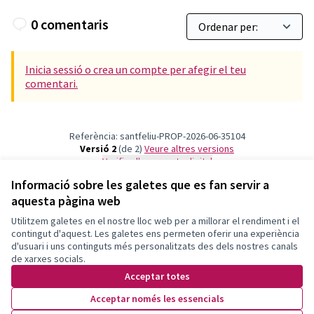
0 comentaris
Inicia sessió o crea un compte per afegir el teu
comentari.
Referència: santfeliu-PROP-2026-06-35104
Versió 2
(de 2)
veure altres versions
Verifica l'empremta digital
Informació sobre les galetes que es fan servir a
aquesta pàgina web
Termes i condicions d'ús
Configuració de les galetes
Utilitzem galetes en el nostre lloc web per a millorar el rendiment i el
Decidim Sant Feliu a X
Decidim Sant Feliu a Facebook
Decidim Sant Feliu a Instagram
Decidim Sant Feliu a YouTube
contingut d'aquest. Les galetes ens permeten oferir una experiència
d'usuari i uns continguts més personalitzats des dels nostres canals
(Enllaç extern)
(Enllaç extern)
(Enllaç extern)
(Enllaç extern)
Català
de xarxes socials.
Triar la llengua
Elegir el idioma
Choose language
Acceptar totes
Acceptar només les essencials
Amb llicènc
(Enllaç exte