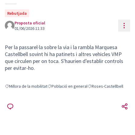
Rebutjada
Proposta oficial
Cont
01/06/2026 11:33
Per la passarel·la sobre la via i la rambla Marquesa
Castellbell sovint hi ha patinets i altres vehicles VMP
que circulen per on toca. S'haurien d'establir controls
per evitar-ho.
Millora de la mobilitat
Població en general
Roses-Castellbell
Resultats en filtrar per: Millora de la mobilitat
Resultats en filtrar per: Població en general
Resultats en filtrar per: R