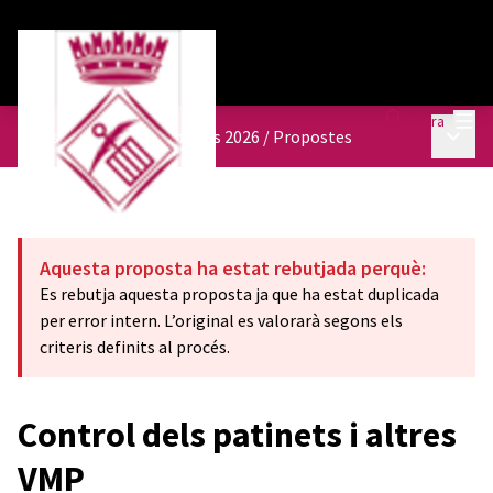
Menú
Entra
Menú p
Pressupostos participatius 2026
/
Propostes
Aquesta proposta ha estat rebutjada perquè:
Es rebutja aquesta proposta ja que ha estat duplicada
per error intern. L’original es valorarà segons els
criteris definits al procés.
Control dels patinets i altres
VMP