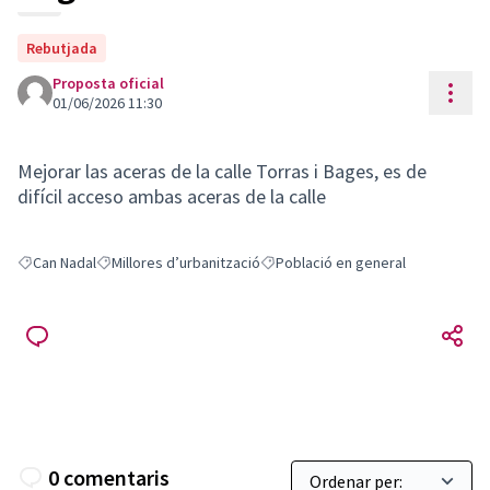
Rebutjada
Proposta oficial
Cont
01/06/2026 11:30
Mejorar las aceras de la calle Torras i Bages, es de
difícil acceso ambas aceras de la calle
Can Nadal
Millores d’urbanització
Població en general
Resultats en filtrar per: Can Nadal
Resultats en filtrar per: Millores d’urbanització
Resultats en filtrar per: Població e
0 comentaris