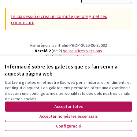
Inicia sessió o crea un compte per afegir el teu
comentari.
Referència: santfeliu-PROP-2026-06-35092
Versió 2
(de 2)
veure altres versions
Verifica l'empremta digital
Informació sobre les galetes que es fan servir a
aquesta pàgina web
Termes i condicions d'ús
Configuració de les galetes
Utilitzem galetes en el nostre lloc web per a millorar el rendiment i el
Decidim Sant Feliu a X
Decidim Sant Feliu a Facebook
Decidim Sant Feliu a Instagram
Decidim Sant Feliu a YouTube
contingut d'aquest. Les galetes ens permeten oferir una experiència
d'usuari i uns continguts més personalitzats des dels nostres canals
(Enllaç extern)
(Enllaç extern)
(Enllaç extern)
(Enllaç extern)
Català
de xarxes socials.
Triar la llengua
Elegir el idioma
Choose language
Acceptar totes
Acceptar només les essencials
Amb llicènc
(Enllaç exte
Configuració
(Enllaç extern)
Web creada amb
programari lliure
.
(Enllaç extern)