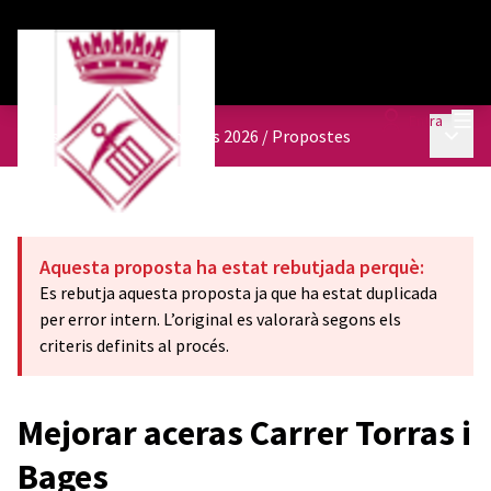
Menú
Entra
Menú p
Pressupostos participatius 2026
/
Propostes
Aquesta proposta ha estat rebutjada perquè:
Es rebutja aquesta proposta ja que ha estat duplicada
per error intern. L’original es valorarà segons els
criteris definits al procés.
Mejorar aceras Carrer Torras i
Bages