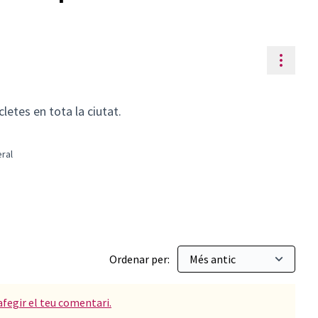
Contr
cletes en tota la ciutat.
ral
tat
 per: Població en general
Ordenar per:
afegir el teu comentari.