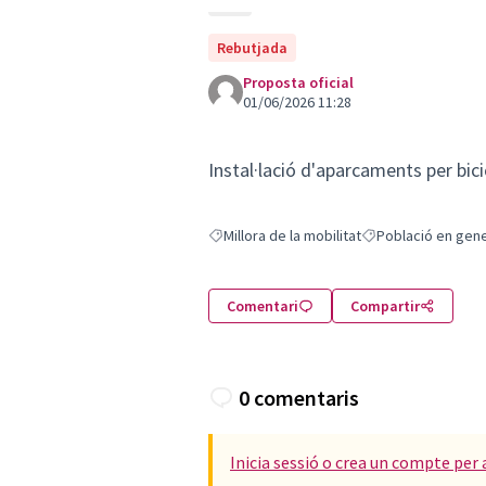
Rebutjada
Proposta oficial
01/06/2026 11:28
Instal·lació d'aparcaments per bici
Millora de la mobilitat
Població en gene
Resultats en filtrar per: Millora de la mobili
Resultats en filtrar
Comentari
Compartir
0 comentaris
Inicia sessió o crea un compte per 