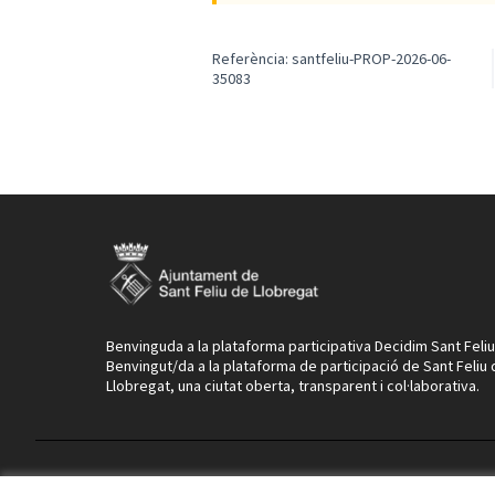
Referència: santfeliu-PROP-2026-06-
35083
Benvinguda a la plataforma participativa Decidim Sant Feliu
Benvingut/da a la plataforma de participació de Sant Feliu
Llobregat, una ciutat oberta, transparent i col·laborativa.
Termes i condicions d'ús
Configuració de les galetes