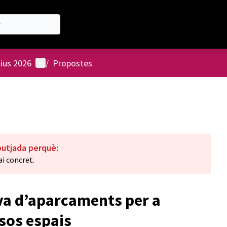
Menú d'usuari
tius 2026
/
Propostes
butjada perquè:
i concret.
iva d’aparcaments per a
rsos espais