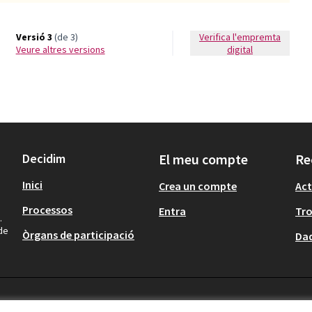
Versió 3
(de 3)
Verifica l'empremta
veure altres versions
digital
Decidim
El meu compte
Re
Inici
Crea un compte
Act
Processos
Entra
Tr
.
 de
Òrgans de participació
Dad