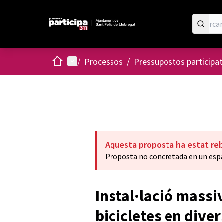
Inici
Menú principal
/
Processos
/
Pressupostos participa
Aquesta proposta ha estat re
Proposta no concretada en un espa
Instal·lació mass
bicicletes en dive