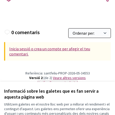
0 comentaris
Inicia sessió o crea un compte per afegir el teu
comentari.
Referència: santfeliu-PROP-2026-05-34553
Versió 2
(de 2)
veure altres versions
Verifica l'empremta digital
Informació sobre les galetes que es fan servir a
aquesta pàgina web
Termes i condicions d'ús
Configuració de les galetes
Utilitzem galetes en el nostre lloc web per a millorar el rendiment i el
Decidim Sant Feliu a X
Decidim Sant Feliu a Facebook
Decidim Sant Feliu a Instagram
Decidim Sant Feliu a YouTube
contingut d'aquest. Les galetes ens permeten oferir una experiència
d'usuari i uns continguts més personalitzats des dels nostres canals
(Enllaç extern)
(Enllaç extern)
(Enllaç extern)
(Enllaç extern)