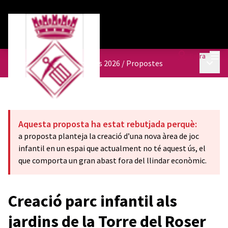
Menú
Entra
Menú p
Pressupostos participatius 2026
/
Propostes
Aquesta proposta ha estat rebutjada perquè:
a proposta planteja la creació d’una nova àrea de joc
infantil en un espai que actualment no té aquest ús, el
que comporta un gran abast fora del llindar econòmic.
Creació parc infantil als
jardins de la Torre del Roser