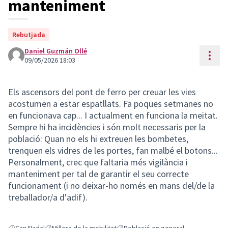
manteniment
Rebutjada
Daniel Guzmán Ollé
Cont
09/05/2026 18:03
Els ascensors del pont de ferro per creuar les vies
acostumen a estar espatllats. Fa poques setmanes no
en funcionava cap... I actualment en funciona la meitat.
Sempre hi ha incidències i són molt necessaris per la
població: Quan no els hi extreuen les bombetes,
trenquen els vidres de les portes, fan malbé el botons...
Personalment, crec que faltaria més vigilància i
manteniment per tal de garantir el seu correcte
funcionament (i no deixar-ho només en mans del/de la
treballador/a d'adif).