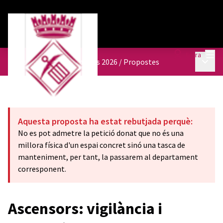
Menú
Entra
Menú p
Pressupostos participatius 2026
/
Propostes
Aquesta proposta ha estat rebutjada perquè:
No es pot admetre la petició donat que no és una
millora física d'un espai concret sinó una tasca de
manteniment, per tant, la passarem al departament
corresponent.
Ascensors: vigilància i