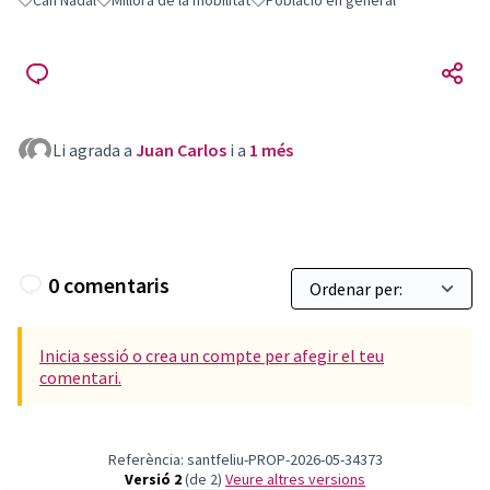
Can Nadal
Millora de la mobilitat
Població en general
Resultats en filtrar per: Can Nadal
Resultats en filtrar per: Millora de la mobilitat
Resultats en filtrar per: Població en 
Li agrada a
Juan Carlos
i a
1 més
0 comentaris
Inicia sessió o crea un compte per afegir el teu
comentari.
Referència: santfeliu-PROP-2026-05-34373
Versió 2
(de 2)
veure altres versions