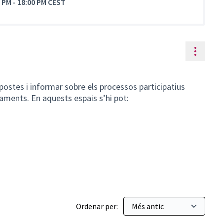
0 PM
-
18:00 PM CEST
Contr
opostes i informar sobre els processos participatius
ipaments. En aquests espais s’hi pot:
Ordenar per: