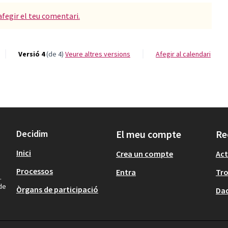
afegir el teu comentari.
Versió 4
(de 4)
veure altres versions
Afegir al calendari
Decidim
El meu compte
Re
Inici
Crea un compte
Act
Processos
Entra
Tr
.
 de
Òrgans de participació
Dad