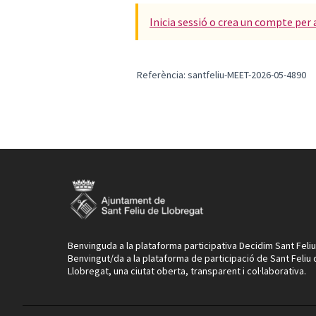
Inicia sessió o crea un compte per 
Referència: santfeliu-MEET-2026-05-4890
Benvinguda a la plataforma participativa Decidim Sant Feliu
Benvingut/da a la plataforma de participació de Sant Feliu
Llobregat, una ciutat oberta, transparent i col·laborativa.