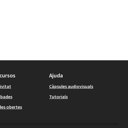
cursos
Ajuda
ivitat
Càpsules audiovisuals
obades
Tutorials
es obertes