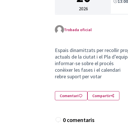
13:0
2026
Trobada oficial
Espais dinamitzats per recollir pr
actuals de la ciutat i el Pla d’equ
informar-se sobre el procés
conèixer les fases i el calendari
rebre suport per votar
Comentari
Compartir
0 comentaris