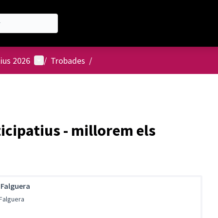
Menú d'usuari
tius 2026
/
Trobades
/
cipatius - millorem els
 Falguera
 Falguera