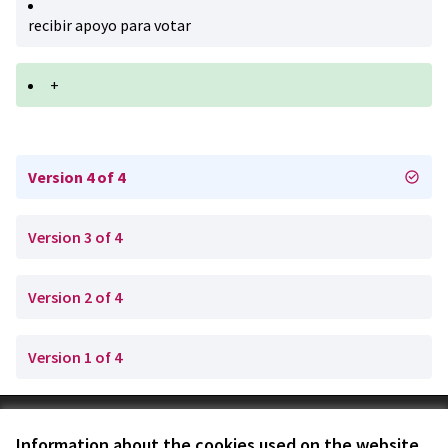
recibir apoyo para votar
+
Version 4 of 4
Version 3 of 4
Version 2 of 4
Version 1 of 4
Terms of Service
Information about the cookies used on the website
Cookie settings