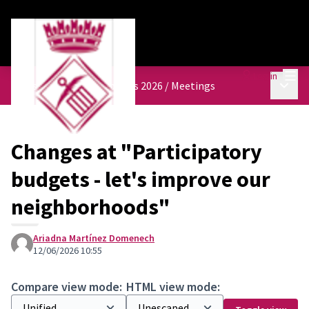
Mai
Log in
Main 
Pressupostos participatius 2026
/
Meetings
Changes at "Participatory
budgets - let's improve our
neighborhoods"
Ariadna Martínez Domenech
12/06/2026 10:55
Compare view mode:
HTML view mode: