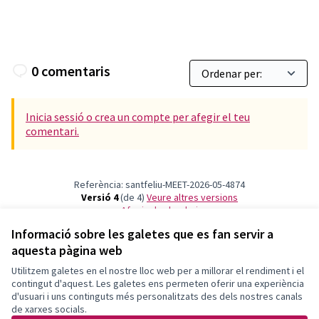
0 comentaris
Inicia sessió o crea un compte per afegir el teu
comentari.
Referència: santfeliu-MEET-2026-05-4874
Versió 4
(de 4)
veure altres versions
Afegir al calendari
Informació sobre les galetes que es fan servir a
aquesta pàgina web
Termes i condicions d'ús
Configuració de les galetes
Utilitzem galetes en el nostre lloc web per a millorar el rendiment i el
Decidim Sant Feliu a X
Decidim Sant Feliu a Facebook
Decidim Sant Feliu a Instagram
Decidim Sant Feliu a YouTube
contingut d'aquest. Les galetes ens permeten oferir una experiència
d'usuari i uns continguts més personalitzats des dels nostres canals
(Enllaç extern)
(Enllaç extern)
(Enllaç extern)
(Enllaç extern)
Català
de xarxes socials.
Triar la llengua
Elegir el idioma
Choose language