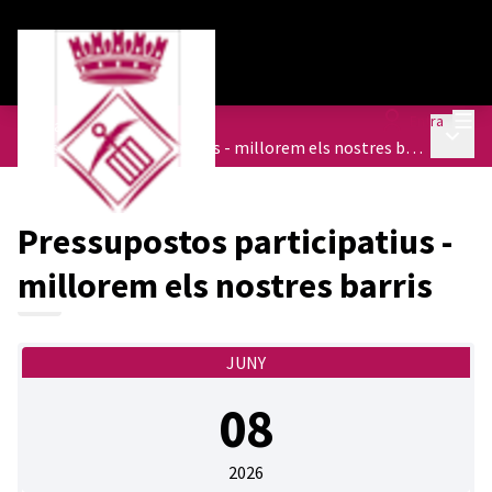
Menú
Entra
Trobades
/
Menú p
Pressupostos participatius - millorem els nostres barris
Pressupostos participatius -
millorem els nostres barris
JUNY
08
2026