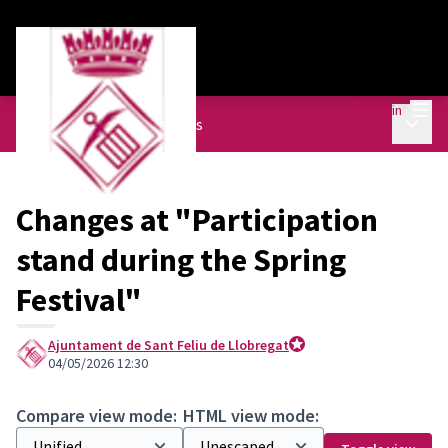
Mai
Log in
Main 
Equipment Plan
/
Meetings
Changes at "Participation
stand during the Spring
Festival"
Ajuntament de Sant Feliu de Llobregat
Joan Díez
04/05/2026 12:30
Compare view mode:
HTML view mode: