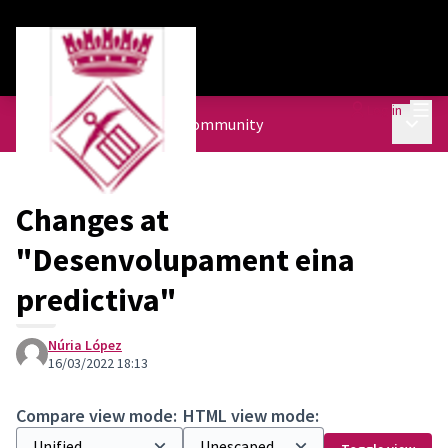
Mai
Log in
Main 
Urban Agenda
/
The City community
Changes at
"Desenvolupament eina
predictiva"
Núria López
16/03/2022 18:13
Compare view mode:
HTML view mode: