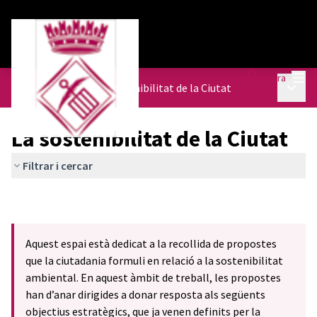
Menú
Entra
Menú p
Agenda Urbana
/
La sostenibilitat de la Ciutat
La sostenibilitat de la Ciutat
Filtrar i cercar
Aquest espai està dedicat a la recollida de propostes
que la ciutadania formuli en relació a la sostenibilitat
ambiental. En aquest àmbit de treball, les propostes
han d’anar dirigides a donar resposta als següents
objectius estratègics, que ja venen definits per la