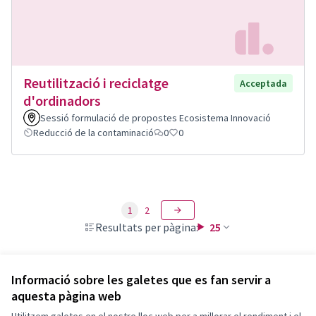
Reutilització i reciclatge
Acceptada
d'ordinadors
Sessió formulació de propostes Ecosistema Innovació
Reducció de la contaminació
0
0
1
2
Resultats per pàgina:
25
Informació sobre les galetes que es fan servir a
aquesta pàgina web
Termes i condicions d'ús
Configuració de les galetes