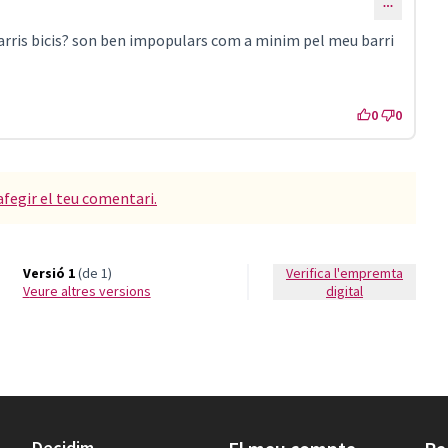
carris bicis? son ben impopulars com a minim pel meu barri
0
0
afegir el teu comentari.
Versió 1
(de 1)
Verifica l'empremta
veure altres versions
digital
Decidim