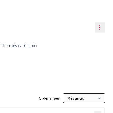
Contr
 fer més carrils bici
rt públic
Ordenar per: