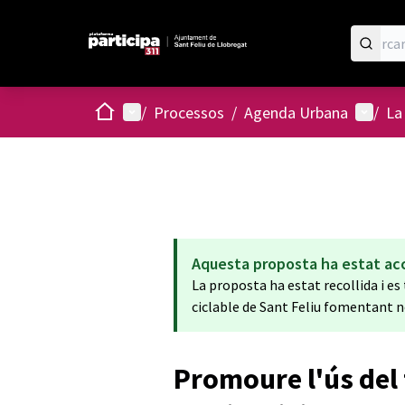
Inici
Menú principal
Menú d
/
Processos
/
Agenda Urbana
/
La
Aquesta proposta ha estat ac
La proposta ha estat recollida i es
ciclable de Sant Feliu fomentant n
Promoure l'ús del 