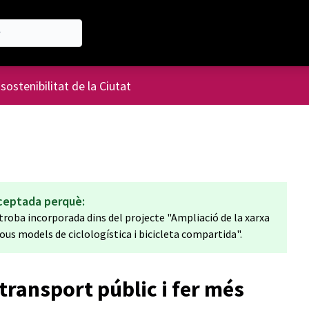
'usuari
 sostenibilitat de la Ciutat
ceptada perquè:
 troba incorporada dins del projecte "Ampliació de la xarxa
ous models de ciclologística i bicicleta compartida".
transport públic i fer més