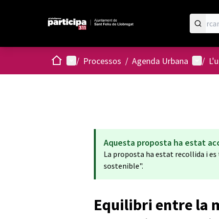
Inici
Menú principal
Menú d
/
Processos
/
Agenda Urbana
/
L'
Aquesta proposta ha estat ac
La proposta ha estat recollida i e
sostenible".
Equilibri entre la m