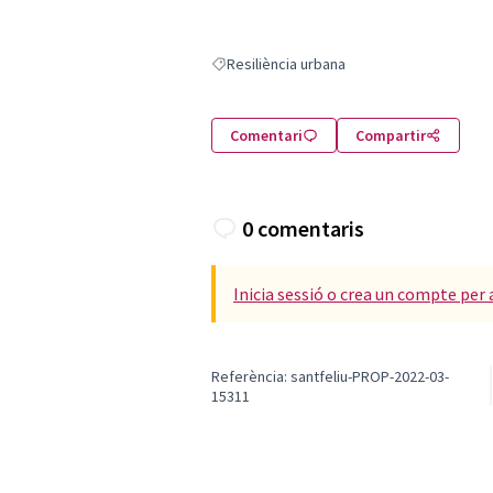
Resiliència urbana
Resultats en filtrar per: Resiliència urbana
Comentari
Compartir
0 comentaris
Inicia sessió o crea un compte per 
Referència: santfeliu-PROP-2022-03-
15311