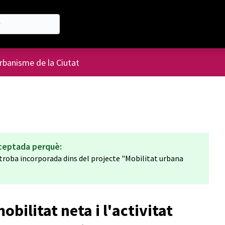
'usuari
urbanisme de la Ciutat
ceptada perquè:
s troba incorporada dins del projecte "Mobilitat urbana
obilitat neta i l'activitat