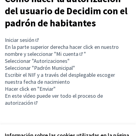
del usuario de Decidim con el
padrón de habitantes
Iniciar sesión
(Enlace externo)
En la parte superior derecha hacer click en nuestro
nombre y seleccionar "
Mi cuenta
"
(Enlace externo)
Seleccionar "Autorizaciones"
Seleccionar "Padrón Municipal"
Escribir el NIF y a través del desplegable escoger
nuestra fecha de nacimiento
Hacer click en "Enviar"
En este vídeo puede ver todo el proceso de
autorización
(Enlace externo)
Información sobre las cookies utilizadas en la página