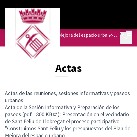
Menú
Entra
Presupuestos del Plan de Mejora del espacio urbano de diferentes barrios
Menú p
/
Actas
Actas
Actas de las reuniones, sesiones informativas y paseos
urbanos
Acta de la Sesión Informativa y Preparación de los
paseos (pdf - 800 KB
): Presentación en el vecindario
(Enlace externo)
de Sant Feliu de Llobregat el proceso participativo
"Construimos Sant Feliu y los presupuestos del Plan de
Mejora del espacio urbano".