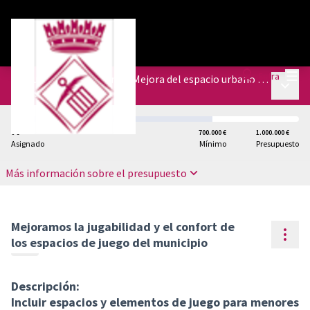
Menú
Entra
Presupuestos del Plan de Mejora del espacio urbano de diferentes barrios
Menú p
/
Presupuestos
0 €
700.000 €
1.000.000 €
Asignado
Mínimo
Presupuesto
Más información sobre el presupuesto
Mejoramos la jugabilidad y el confort de
Cont
los espacios de juego del municipio
Descripción:
Incluir espacios y elementos de juego para menores