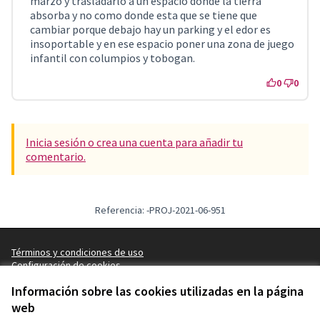
marzo y trasladarlo a un espacio donde la tierra
absorba y no como donde esta que se tiene que
cambiar porque debajo hay un parking y el edor es
insoportable y en ese espacio poner una zona de juego
infantil con columpios y tobogan.
0
0
Inicia sesión o crea una cuenta para añadir tu
comentario.
Referencia: -PROJ-2021-06-951
Términos y condiciones de uso
Configuración de cookies
Decidim Sant Feliu en X
Decidim Sant Feliu en Facebook
Decidim Sant Feliu en Instagram
Decidim Sant Feliu en YouTube
Información sobre las cookies utilizadas en la página
(Enlace externo)
(Enlace externo)
(Enlace externo)
(Enlace externo)
web
Castellano
Triar la llengua
Elegir el idioma
Choose language