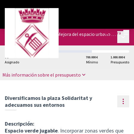
Menú
Entra
Presupuestos del Plan de Mejora del espacio urbano de diferentes barrios
Menú p
/
Presupuestos
0 €
700.000 €
1.000.000 €
Asignado
Mínimo
Presupuesto
Más información sobre el presupuesto
Diversificamos la plaza Solidaritat y
Cont
adecuamos sus entornos
Descripción:
Espacio verde jugable
. Incorporar zonas verdes que