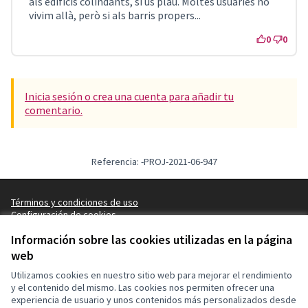
als edificis colindants, si us plau. Moltes usuàries no
vivim allà, però si als barris propers...
0
0
Inicia sesión o crea una cuenta para añadir tu
comentario.
Referencia: -PROJ-2021-06-947
Términos y condiciones de uso
Configuración de cookies
Decidim Sant Feliu en X
Decidim Sant Feliu en Facebook
Decidim Sant Feliu en Instagram
Decidim Sant Feliu en YouTube
Información sobre las cookies utilizadas en la página
(Enlace externo)
(Enlace externo)
(Enlace externo)
(Enlace externo)
web
Castellano
Triar la llengua
Elegir el idioma
Choose language
Utilizamos cookies en nuestro sitio web para mejorar el rendimiento
y el contenido del mismo. Las cookies nos permiten ofrecer una
experiencia de usuario y unos contenidos más personalizados desde