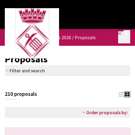
Mai
Log in
Main 
Pressupostos participatius 2026
/
Proposals
Proposals
Filter and search
210 proposals
Order proposals by: