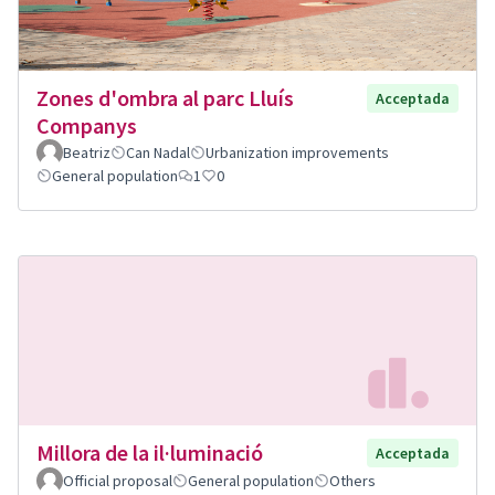
Zones d'ombra al parc Lluís
Acceptada
Companys
Beatriz
Can Nadal
Urbanization improvements
General population
1
0
Millora de la il·luminació
Acceptada
Official proposal
General population
Others