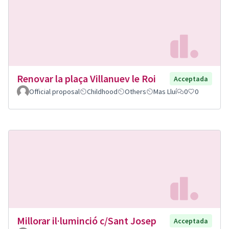
Renovar la plaça Villanuev le Roi
Acceptada
Official proposal
Childhood
Others
Mas Lluí
0
0
Millorar il·luminció c/Sant Josep
Acceptada