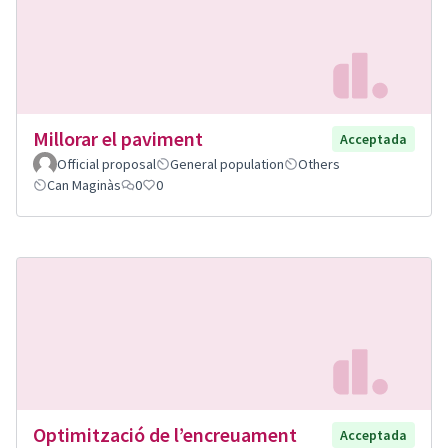
Millorar el paviment
Acceptada
Official proposal
General population
Others
Can Maginàs
0
0
Optimització de l’encreuament
Acceptada