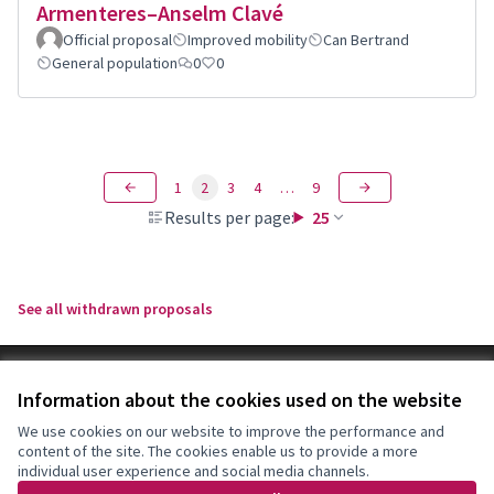
Armenteres–Anselm Clavé
Official proposal
Improved mobility
Can Bertrand
General population
0
0
1
2
3
4
…
9
Results per page:
25
See all withdrawn proposals
Terms of Service
Information about the cookies used on the website
Cookie settings
Decidim Sant Feliu at X
Decidim Sant Feliu at Facebook
Decidim Sant Feliu at Instagram
Decidim Sant Feliu at YouTube
We use cookies on our website to improve the performance and
content of the site. The cookies enable us to provide a more
(External link)
(External link)
(External link)
(External link)
English
individual user experience and social media channels.
Triar la llengua
Elegir el idioma
Choose language