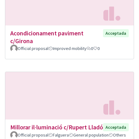
Acondicionament paviment
Acceptada
c/Girona
Official proposal
Improved mobility
0
0
Millorar il·luminació c/Rupert Lladó
Acceptada
Official proposal
Falguera
General population
Others