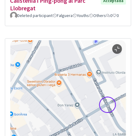
Calistenia i Ping-pong al Parc
Acceptada
Llobregat
Deleted participant
Falguera
Youths
Others
0
0