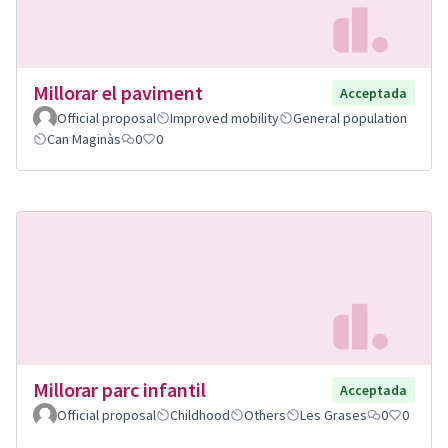
Millorar el paviment
Acceptada
Official proposal
Improved mobility
General population
Can Maginàs
0
0
Millorar parc infantil
Acceptada
Official proposal
Childhood
Others
Les Grases
0
0