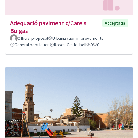
Adequació paviment c/Carels
Acceptada
Buigas
Official proposal
Urbanization improvements
General population
Roses-Castellbell
0
0