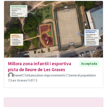
Millora zona infantil i esportiva
Acceptada
pista de lleure de Les Grases
Daniel
Urbanization improvements
General population
Les Grases
0
2