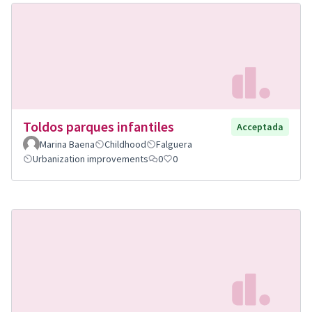
Toldos parques infantiles
Acceptada
Marina Baena
Childhood
Falguera
Urbanization improvements
0
0