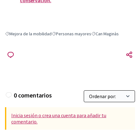
conservación.
Mejora de la mobilidad
Personas mayores
Can Maginàs
Resultados al filtrar por: Mejora de la mobilidad
Resultados al filtrar por: Personas mayores
Resultados al filtrar por:
0 comentarios
Inicia sesión o crea una cuenta para añadir tu
comentario.