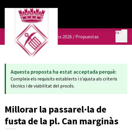
Menú
Entra
Menú p
Presupuestos participativos 2026
/
Propuestas
Aquesta proposta ha estat acceptada perquè:
Compleix els requisits establerts i s’ajusta als criteris
tècnics i de viabilitat del procés.
Millorar la passarel·la de
fusta de la pl. Can marginàs