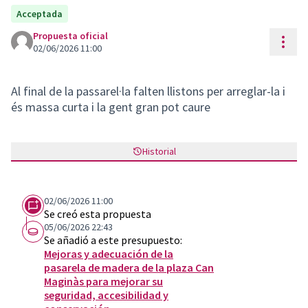
Acceptada
Propuesta oficial
Cont
02/06/2026 11:00
Al final de la passarel·la falten llistons per arreglar-la i
és massa curta i la gent gran pot caure
Historial
02/06/2026 11:00
Se creó esta propuesta
05/06/2026 22:43
Se añadió a este presupuesto:
Mejoras y adecuación de la
pasarela de madera de la plaza Can
Maginàs para mejorar su
seguridad, accesibilidad y