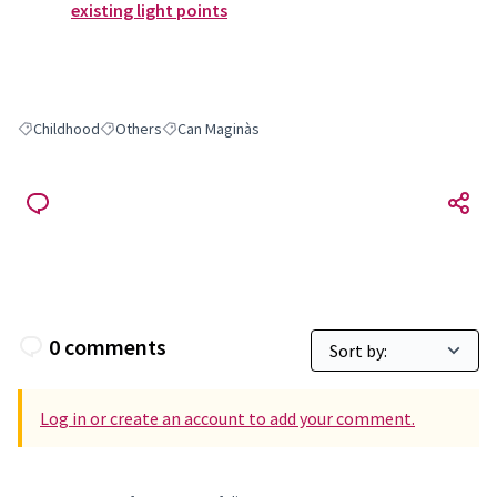
existing light points
Childhood
Others
Can Maginàs
Filter results for: Childhood
Filter results for: Others
Filter results for: Can Maginàs
0 comments
Log in or create an account to add your comment.