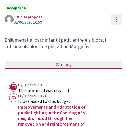
Acceptada
Official proposal
Reso
02/06/2026 10:59
Enllumenat al parc infantil petit entre els blocs, i
entrada als blocs de plaça Can Marginàs
History
02/06/2026 10:59
This proposal was created
08/06/2026 10:24
It was added to this budget:
Improvements and adaptation of
public lighting in the Can Maginàs
neighborhood through the
renovation and reinforcement of