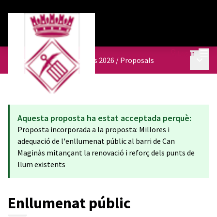
Mai
Log in
Main 
Pressupostos participatius 2026
/
Proposals
Aquesta proposta ha estat acceptada perquè:
Proposta incorporada a la proposta: Millores i
adequació de l'enllumenat públic al barri de Can
Maginàs mitançant la renovació i reforç dels punts de
llum existents
Enllumenat públic