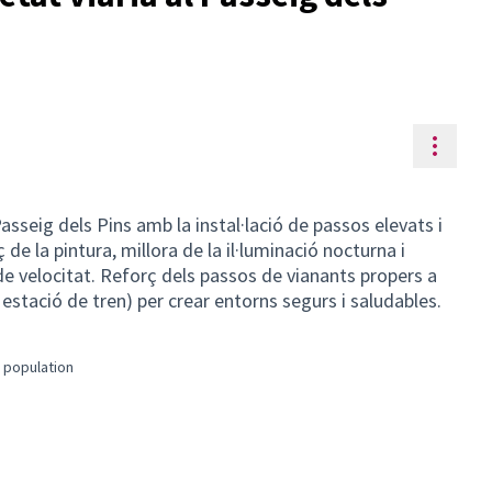
Resou
Passeig dels Pins amb la instal·lació de passos elevats i
 de la pintura, millora de la il·luminació nocturna i
e velocitat. Reforç dels passos de vianants propers a
 estació de tren) per crear entorns segurs i saludables.
 population
ility
ults for: General population