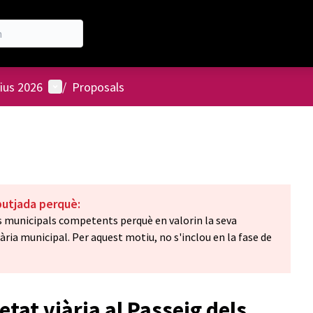
User menu
ius 2026
/
Proposals
butjada perquè:
is municipals competents perquè en valorin la seva
nària municipal. Per aquest motiu, no s'inclou en la fase de
etat viària al Passeig dels