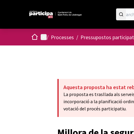
Home
Main menu
/
Processes
/
Pressupostos participat
Aquesta proposta ha estat re
La proposta es trasllada als serve
incorporació a la planificació ordi
votació del procés participatiu.
Millora de la segur