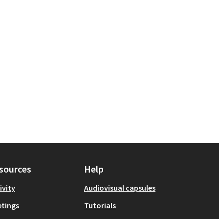
sources
Help
ivity
Audiovisual capsules
tings
Tutorials