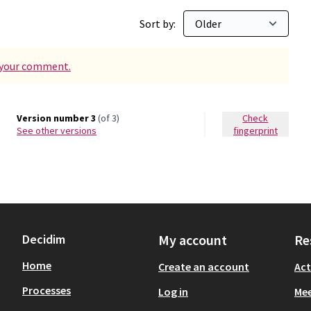
Sort by:
d your comment.
Version number 3
(of 3)
Check
see other versions
fingerprint
Decidim
My account
Re
Home
Create an account
Act
Processes
Log in
Mee