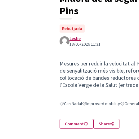
Pins
Rebutjada
Leslie
18/05/2026 11:31
Mesures per reduir la velocitat al 
de senyalització més visible, reforç
col·locació de bandes reductores d
l'Escola Verge de la Salut (entrada
Can Nadal
Improved mobility
General
Filter results for: Can Nadal
Filter results for: Improved mob
Filter res
Comment
Share