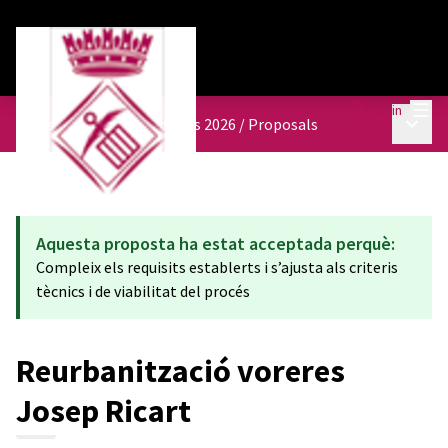
Mai
Log in
Main 
Pressupostos participatius 2026
/
Proposals
Aquesta proposta ha estat acceptada perquè:
Compleix els requisits establerts i s’ajusta als criteris
tècnics i de viabilitat del procés
Reurbanització voreres
Josep Ricart