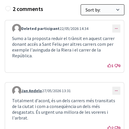
2 comments
Deleted participant
22/05/2026 14:34
Comment 5545
Sumo a la proposta reduir el trànsit en aquest carrer
donant accés a Sant Feliu per altres carrers com per
exemple l'avinguda de la Riera i el carrer de la
República.
1
0
Jan Andelo
27/05/2026 13:31
Comment 5590
Totalment d'acord, és un dels carrers més transitats
de la ciutat i com a conseqüència un dels més
desgastats. És urgent una millora de les voreres i
l'arbrat.
2
0