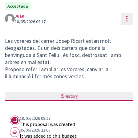
Acceptada
Juan
Reso
18/05/2026 09:17
Les voreres del carrer Josep Ricart estan molt
desgastades. Es un dels carrers que dona la
benvinguda a Sant Feliu i és fosc, destrossat i amb
arbres en mal estat.
Proposo refer i ampliar les voreres, canviar la
il·luminació i fer més zones verdes.
History
18/05/2026 09:17
This proposal was created
05/06/2026 22:03
It was added to this budget: