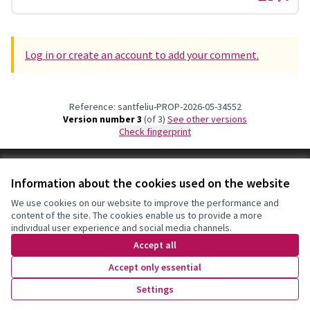
Log in or create an account to add your comment.
Reference: santfeliu-PROP-2026-05-34552
Version number 3
(of 3)
see other versions
Check fingerprint
Terms of Service
Information about the cookies used on the website
Cookie settings
Decidim Sant Feliu at X
Decidim Sant Feliu at Facebook
Decidim Sant Feliu at Instagram
Decidim Sant Feliu at YouTube
We use cookies on our website to improve the performance and
content of the site. The cookies enable us to provide a more
(External link)
(External link)
(External link)
(External link)
English
individual user experience and social media channels.
Triar la llengua
Elegir el idioma
Choose language
Accept all
Accept only essential
Creative Co
(External lin
Settings
(External link)
Website made with
free software
.
(External link)