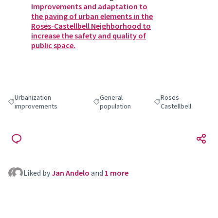
Improvements and adaptation to
the paving of urban elements in the
Roses-Castellbell Neighborhood to
increase the safety and quality of
public space.
Urbanization
General
Roses-
Filter results for: Urbanization improvements
Filter results for: General population
Filter results for: Ros
improvements
population
Castellbell
Liked by
Jan Andelo
and
1 more